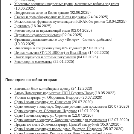
Мостовые опорные и подвесные краны, монтажные работы под ключ
(10.06.2025)
Подержанные авто из Китая дешево
(02.06.2025)
Станки и промоборудование из Китая под ключ
(24.04.2025)
Эксклюзивная франшиза пункта выдачи IGRAR без роялти
(18.04.2025)
Бухгалтер
(16.04.2025)
Ремонт перил из нержавеющей стали
(02.04.2025)
Перила из нержавеющей стали
(02.04.2025)
Франшиза развлекательного шоу «Вечера» – бизнес с прибылью!
(10.03.2025)
Инвестиции в спецтехнику под 40% годовых
(07.03.2025)
Цепная таль тип ST (250-5000 кг) от КранШталь
(14.02.2025)
Поиск партнеров и оптовых покупателей
(04.02.2025)
Репетитор по математике
(22.01.2025)
Последние в этой категории:
Бытовки и блок контейнеры в аренду
(24.12.2023)
Ангар.Помещение под магазин.ПСН.Сергиев-Посад
(18.05.2022)
Уютная квартира, ул. Оборонная. Недорого
(20.07.2020)
Сдаю 1 комн.квартиру, ул. Сиреневая
(20.07.2020)
Сдаю комнату в квартире. Хорошие условия для проживания
(20.07.2020)
Сдаю квартиру, ул. Оборонная. Недорого
(12.07.2020)
Сдаю 1 комн.квартиру, ул. Сиреневая
(12.07.2020)
Сдаю комнату в квартире. Хорошие условия для проживания
(12.07.2020)
Предлагаю снять 2х комн.квартиру. Цена 20 тыс.рублей
(05.07.2020)
Сдаю 1 комн.квартиру в новом доме. Дмитров. Недорого
(05.07.2020)
Сдаю 1 комн.квартиру. Рядом вокзал. Цена 15 тыс.рублей + свет