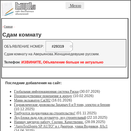
Меню
Главная
->
-
-
Сдам комнату
ОБЪЯВЛЕНИЕ НОМЕР:
#29319
Сдам комнату на Аверьянова.Женщинедевушке русским.
Телефон
:
ИЗВИНИТЕ, Объявление больше не актуально
Последние добавления на сайт:
Глобальная информационная система Риски
(30.07.2026)
Производственное помещение в аренду
(10.02.2026)
Мини-экскаватор Cat302
(16.01.2026)
Гидравлические дровоколы Захарыч 6 и 9 тонн, электро и бензин
(10.12.2025)
Требуются подрядчики на строительство!
(01.11.2025)
Лед,блоки льда для скульптур, лед строительный
(22.10.2025)
Напишу научную работу. Срочно. Качественно.
(28.09.2025)
"АвтоТехЦентр SP AUTO" в г.Дмитров, улица Водников, 8Ас1
(24.06.2025)