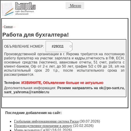
Меню
Главная
->
-
-
Работа для бухгалтера!
ОБЪЯВЛЕНИЕ НОМЕР:
#29311
Производственной организации в г. Яхрома требуется на постоянную
работу бухгалтер на участки: зарплата и кадры,отчетность в ПФ, ЕСН,
основные средства (частично), авансовые отчеты, 51 счет, работа с
клиент-банком, О/р от 2-х лет, до 50 лет, график 5/2 с 09 до 18, з/п на
испытательный срок 20 т.р., после испытательного срока зп
рассматривается.
Телефон
:
ИЗВИНИТЕ, Объявление больше не актуально
Дополнительная информация:
Резюме направлять на
ok@po-sant.ru
,
sant_yahroma@rambler.ru
Последние добавления на сайт:
Глобальная информационная система Риски
(30.07.2026)
Производственное помещение в аренду
(10.02.2026)
Мини-экскаватор Cat302
(16.01.2026)