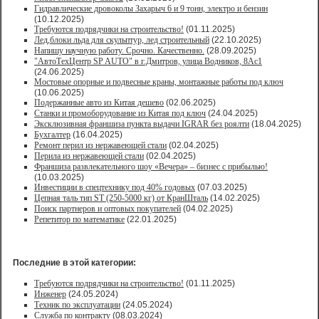
Гидравлические дровоколы Захарыч 6 и 9 тонн, электро и бензин
(10.12.2025)
Требуются подрядчики на строительство!
(01.11.2025)
Лед,блоки льда для скульптур, лед строительный
(22.10.2025)
Напишу научную работу. Срочно. Качественно.
(28.09.2025)
"АвтоТехЦентр SP AUTO" в г.Дмитров, улица Водников, 8Ас1
(24.06.2025)
Мостовые опорные и подвесные краны, монтажные работы под ключ
(10.06.2025)
Подержанные авто из Китая дешево
(02.06.2025)
Станки и промоборудование из Китая под ключ
(24.04.2025)
Эксклюзивная франшиза пункта выдачи IGRAR без роялти
(18.04.2025)
Бухгалтер
(16.04.2025)
Ремонт перил из нержавеющей стали
(02.04.2025)
Перила из нержавеющей стали
(02.04.2025)
Франшиза развлекательного шоу «Вечера» – бизнес с прибылью!
(10.03.2025)
Инвестиции в спецтехнику под 40% годовых
(07.03.2025)
Цепная таль тип ST (250-5000 кг) от КранШталь
(14.02.2025)
Поиск партнеров и оптовых покупателей
(04.02.2025)
Репетитор по математике
(22.01.2025)
Последние в этой категории:
Требуются подрядчики на строительство!
(01.11.2025)
Инженер
(24.05.2024)
Техник по эксплуатации
(24.05.2024)
Служба по контракту
(08.03.2024)