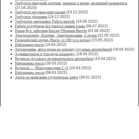
Требуется пишущий эзотерик, новичок в магии, желающий развиваться
(27.04.2023)
Требуется продавец-консультант
(24.12.2022)
Требуется уборщица
(24.12.2022)
Требуются сантехники. Работа вахтой.
(18.09.2022)
Работа за рубежом без опыта и знания языка
(06.07.2022)
Повар,Кух. работник,Кассир,Уборщик,Вахтёр
(01.06.2022)
Электромонтёр, Плотник, Электромеханик, Слесарь
(31.05.2022)
Paзнoрабочий cрочно (Вахта, от 190 т.р в месяц)
(15.05.2022)
Наборщики текста
(19.04.2022)
Автомеханик, автослесарь по ремонту грузовых автомобилей
(19.04.2022)
Администратор в торговую площадку.
(18.04.2022)
Водитель грузового ассенизаторского автомобиля
(14.04.2022)
Наборщицы текста
(30.03.2022)
Водитель — Международник С+Е
(24.03.2022)
Наборщицы текста
(08.03.2022)
Автор по написанию студенческих работ
(29.01.2022)