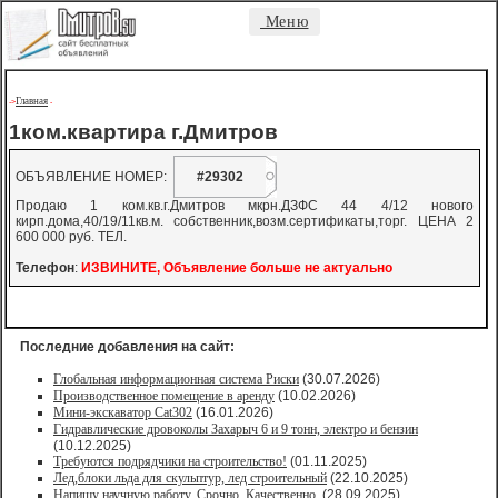
Меню
Главная
->
-
1ком.квартира г.Дмитров
ОБЪЯВЛЕНИЕ НОМЕР:
#29302
Продаю 1 ком.кв.г.Дмитров мкрн.ДЗФС 44 4/12 нового
кирп.дома,40/19/11кв.м. собственник,возм.сертификаты,торг. ЦЕНА 2
600 000 руб. ТЕЛ.
Телефон
:
ИЗВИНИТЕ, Объявление больше не актуально
Последние добавления на сайт:
Глобальная информационная система Риски
(30.07.2026)
Производственное помещение в аренду
(10.02.2026)
Мини-экскаватор Cat302
(16.01.2026)
Гидравлические дровоколы Захарыч 6 и 9 тонн, электро и бензин
(10.12.2025)
Требуются подрядчики на строительство!
(01.11.2025)
Лед,блоки льда для скульптур, лед строительный
(22.10.2025)
Напишу научную работу. Срочно. Качественно.
(28.09.2025)