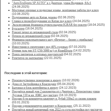
"АвтоТехЦентр SP AUTO" в г.Дмитров, улица Водников, 8Ас1
(24.06.2025)
Мостовые опорные и подвесные краны, монтажные работы под ключ
(10.06.2025)
Подержанные авто из Китая дешево
(02.06.2025)
Станки и промоборудование из Китая под ключ
(24.04.2025)
Эксклюзивная франшиза пункта выдачи IGRAR без роялти
(18.04.2025)
Бухгалтер
(16.04.2025)
Ремонт перил из нержавеющей стали
(02.04.2025)
Перила из нержавеющей стали
(02.04.2025)
Франшиза развлекательного шоу «Вечера» – бизнес с прибылью!
(10.03.2025)
Инвестиции в спецтехнику под 40% годовых
(07.03.2025)
Цепная таль тип ST (250-5000 кг) от КранШталь
(14.02.2025)
Поиск партнеров и оптовых покупателей
(04.02.2025)
Репетитор по математике
(22.01.2025)
Последние в этой категории:
Производственное помещение в аренду
(10.02.2026)
Дома от Застройщика в Краснодаре
(05.04.2024)
Бытовки и блок контейнеры в аренду
(24.12.2023)
Продаётся новый дом 2 километра от г.Дмитров с. Пересветово улица
Луговая 110 м.кв. ИЖС под чистову
(16.10.2023)
Продаю 6-ти комнатную квартиру в Дубай 330м2 со своим пляжем
(03.01.2023)
Продам однокомнатную квартиру в Краснодаре.
(25.11.2022)
Продаётся новый кирпичный дом 2022-го года постройки под чистовую