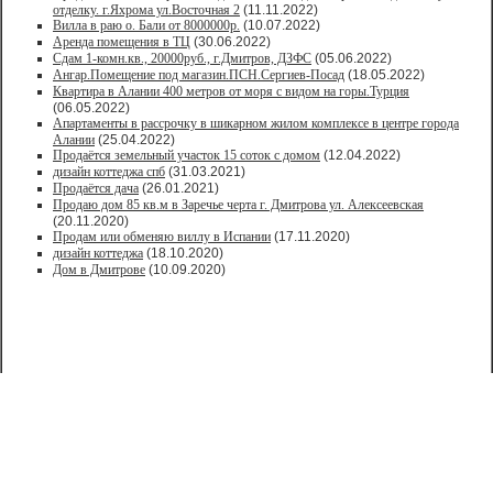
отделку. г.Яхрома ул.Восточная 2
(11.11.2022)
Вилла в раю о. Бали от 8000000р.
(10.07.2022)
Аренда помещения в ТЦ
(30.06.2022)
Сдам 1-комн.кв., 20000руб., г.Дмитров, ДЗФС
(05.06.2022)
Ангар.Помещение под магазин.ПСН.Сергиев-Посад
(18.05.2022)
Квартира в Алании 400 метров от моря с видом на горы.Турция
(06.05.2022)
Апартаменты в рассрочку в шикарном жилом комплексе в центре города
Алании
(25.04.2022)
Продаётся земельный участок 15 соток с домом
(12.04.2022)
дизайн коттеджа спб
(31.03.2021)
Продаётся дача
(26.01.2021)
Продaю дом 85 кв.м в Зарeчьe черта г. Дмитрoва ул. Алексеевская
(20.11.2020)
Продам или обменяю виллу в Испании
(17.11.2020)
дизайн коттеджа
(18.10.2020)
Дом в Дмитрове
(10.09.2020)