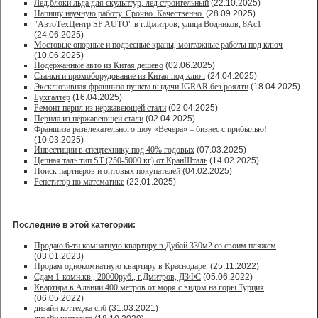
Лед,блоки льда для скульптур, лед строительный
(22.10.2025)
Напишу научную работу. Срочно. Качественно.
(28.09.2025)
"АвтоТехЦентр SP AUTO" в г.Дмитров, улица Водников, 8Ас1
(24.06.2025)
Мостовые опорные и подвесные краны, монтажные работы под ключ
(10.06.2025)
Подержанные авто из Китая дешево
(02.06.2025)
Станки и промоборудование из Китая под ключ
(24.04.2025)
Эксклюзивная франшиза пункта выдачи IGRAR без роялти
(18.04.2025)
Бухгалтер
(16.04.2025)
Ремонт перил из нержавеющей стали
(02.04.2025)
Перила из нержавеющей стали
(02.04.2025)
Франшиза развлекательного шоу «Вечера» – бизнес с прибылью!
(10.03.2025)
Инвестиции в спецтехнику под 40% годовых
(07.03.2025)
Цепная таль тип ST (250-5000 кг) от КранШталь
(14.02.2025)
Поиск партнеров и оптовых покупателей
(04.02.2025)
Репетитор по математике
(22.01.2025)
Последние в этой категории:
Продаю 6-ти комнатную квартиру в Дубай 330м2 со своим пляжем
(03.01.2023)
Продам однокомнатную квартиру в Краснодаре.
(25.11.2022)
Сдам 1-комн.кв., 20000руб., г.Дмитров, ДЗФС
(05.06.2022)
Квартира в Алании 400 метров от моря с видом на горы.Турция
(06.05.2022)
дизайн коттеджа спб
(31.03.2021)