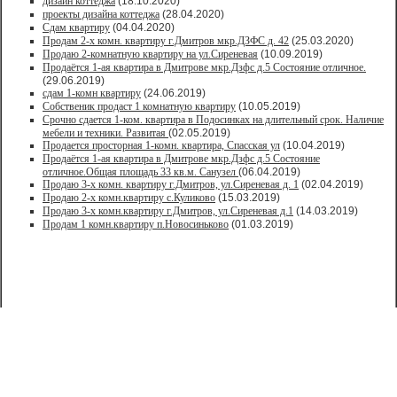
дизайн коттеджа
(18.10.2020)
проекты дизайна коттеджа
(28.04.2020)
Сдам квартиру
(04.04.2020)
Продам 2-х комн. квартиру г.Дмитров мкр.ДЗФС д. 42
(25.03.2020)
Продаю 2-комнатную квартиру на ул.Сиреневая
(10.09.2019)
Продаётся 1-ая квартира в Дмитрове мкр.Дзфс д.5 Состояние отличное.
(29.06.2019)
сдам 1-комн квартиру
(24.06.2019)
Собственик продаст 1 комнатную квартиру
(10.05.2019)
Срочно сдается 1-ком. квартира в Подосинках на длительный срок. Наличие
мебели и техники. Развитая
(02.05.2019)
Продается просторная 1-комн. квартира, Спасская ул
(10.04.2019)
Продаётся 1-ая квартира в Дмитрове мкр.Дзфс д.5 Состояние
отличное.Общая площадь 33 кв.м. Санузел
(06.04.2019)
Продаю 3-х комн. квартиру г.Дмитров, ул.Сиреневая д. 1
(02.04.2019)
Продаю 2-х комн.квартиру с.Куликово
(15.03.2019)
Продаю 3-х комн.квартиру г.Дмитров, ул.Сиреневая д.1
(14.03.2019)
Продам 1 комн.квартиру п.Новосиньково
(01.03.2019)