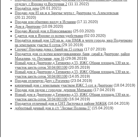
отделку. г.Яхрома ул.Восточная 2
(11.11.2022)
Продаётся дача
(26.01.2021)
Продaю дом 85 кв.м в Зарeчьe черта г. Дмитрoва ул. Алексеевская
(20.11.2020)
Продам или обменяю виллу в Испании
(17.11.2020)
Дом в Дмитрове
(10.09.2020)
Продаю Жилой дом п.Новосиньково
(25.03.2020)
Сдается дом в Яхроме со всеми удобствами
(02.03.2020)
Продаётся новый дом 120 кв.м. для ПМЖ в черте города, мкр Подчерково
на земельном участке 6 соток
(29.10.2019)
Срочно! Продажа дома с баней на 15 сотках
(17.07.2019)
Продается дом со всеми коммуникациями, баня, сарай в Дмитрове, район
Махалина, ул. Песчаная, дом 16
(29.06.2019)
Новый дом в Дмитрове,д.Татищево,д.55, ИЖС,Общая площадь 130 кв.м.,
участок шесть соток 50:04:001100
(20.05.2019)
Новый дом в Дмитрове,д.Татищево,д.55, ИЖС,Общая площадь 130 кв.м.,
участок шесть соток 50:04:001100
(14.05.2019)
Продам отличную Дачу с.Рогачево
(23.04.2019)
кирпичный дом с земельным участком ИЖС 5 сот. в Дмитрове
(18.04.2019)
Продам дом рядом с городом, деревня Митькино
(17.04.2019)
Новый дом в Дмитрове,д.Татищево,д.55, ИЖС,Общая площадь 130 кв.м.,
участок шесть соток 50:04:001100
(16.04.2019)
Продается отличный дом в СНТ Ласточка в районе МЖБК
(16.04.2019)
добротный дачный дом в с/т "Лесные Поляны-5"
(15.04.2019)