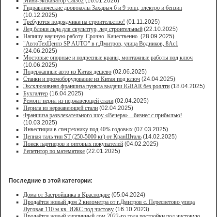
Мини-экскаватор Cat302
(16.01.2026)
Гидравлические дровоколы Захарыч 6 и 9 тонн, электро и бензин
(10.12.2025)
Требуются подрядчики на строительство!
(01.11.2025)
Лед,блоки льда для скульптур, лед строительный
(22.10.2025)
Напишу научную работу. Срочно. Качественно.
(28.09.2025)
"АвтоТехЦентр SP AUTO" в г.Дмитров, улица Водников, 8Ас1
(24.06.2025)
Мостовые опорные и подвесные краны, монтажные работы под ключ
(10.06.2025)
Подержанные авто из Китая дешево
(02.06.2025)
Станки и промоборудование из Китая под ключ
(24.04.2025)
Эксклюзивная франшиза пункта выдачи IGRAR без роялти
(18.04.2025)
Бухгалтер
(16.04.2025)
Ремонт перил из нержавеющей стали
(02.04.2025)
Перила из нержавеющей стали
(02.04.2025)
Франшиза развлекательного шоу «Вечера» – бизнес с прибылью!
(10.03.2025)
Инвестиции в спецтехнику под 40% годовых
(07.03.2025)
Цепная таль тип ST (250-5000 кг) от КранШталь
(14.02.2025)
Поиск партнеров и оптовых покупателей
(04.02.2025)
Репетитор по математике
(22.01.2025)
Последние в этой категории:
Дома от Застройщика в Краснодаре
(05.04.2024)
Продаётся новый дом 2 километра от г.Дмитров с. Пересветово улица
Луговая 110 м.кв. ИЖС под чистову
(16.10.2023)
Продаётся новый кирпичный дом 2022-го года постройки под чистовую