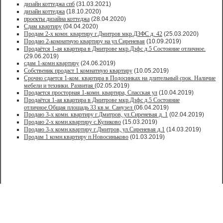
дизайн коттеджа спб
(31.03.2021)
дизайн коттеджа
(18.10.2020)
проекты дизайна коттеджа
(28.04.2020)
Сдам квартиру
(04.04.2020)
Продам 2-х комн. квартиру г.Дмитров мкр.ДЗФС д. 42
(25.03.2020)
Продаю 2-комнатную квартиру на ул.Сиреневая
(10.09.2019)
Продаётся 1-ая квартира в Дмитрове мкр.Дзфс д.5 Состояние отличное.
(29.06.2019)
сдам 1-комн квартиру
(24.06.2019)
Собственик продаст 1 комнатную квартиру
(10.05.2019)
Срочно сдается 1-ком. квартира в Подосинках на длительный срок. Наличие
мебели и техники. Развитая
(02.05.2019)
Продается просторная 1-комн. квартира, Спасская ул
(10.04.2019)
Продаётся 1-ая квартира в Дмитрове мкр.Дзфс д.5 Состояние
отличное.Общая площадь 33 кв.м. Санузел
(06.04.2019)
Продаю 3-х комн. квартиру г.Дмитров, ул.Сиреневая д. 1
(02.04.2019)
Продаю 2-х комн.квартиру с.Куликово
(15.03.2019)
Продаю 3-х комн.квартиру г.Дмитров, ул.Сиреневая д.1
(14.03.2019)
Продам 1 комн.квартиру п.Новосиньково
(01.03.2019)