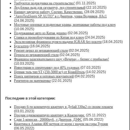
Требуются подрядчики на строительство!
(01.11.2025)
Лед,блоки льда для скульптур, лед строительный
(22.10.2025)
Напишу научную работу. Срочно. Качественно.
(28.09.2025)
"АвтоТехЦентр SP AUTO" в г.Дмитров, улица Водников, 8Ас1
(24.06.2025)
Мостовые опорные и подвесные краны, монтажные работы под ключ
(10.06.2025)
Подержанные авто из Китая дешево
(02.06.2025)
Станки и промоборудование из Китая под ключ
(24.04.2025)
Эксклюзивная франшиза пункта выдачи IGRAR без роялти
(18.04.2025)
Бухгалтер
(16.04.2025)
Ремонт перил из нержавеющей стали
(02.04.2025)
Перила из нержавеющей стали
(02.04.2025)
Франшиза развлекательного шоу «Вечера» – бизнес с прибылью!
(10.03.2025)
Инвестиции в спецтехнику под 40% годовых
(07.03.2025)
Цепная таль тип ST (250-5000 кг) от КранШталь
(14.02.2025)
Поиск партнеров и оптовых покупателей
(04.02.2025)
Репетитор по математике
(22.01.2025)
Последние в этой категории:
Продаю 6-ти комнатную квартиру в Дубай 330м2 со своим пляжем
(03.01.2023)
Продам однокомнатную квартиру в Краснодаре.
(25.11.2022)
Сдам 1-комн.кв., 20000руб., г.Дмитров, ДЗФС
(05.06.2022)
Квартира в Алании 400 метров от моря с видом на горы.Турция
(06.05.2022)