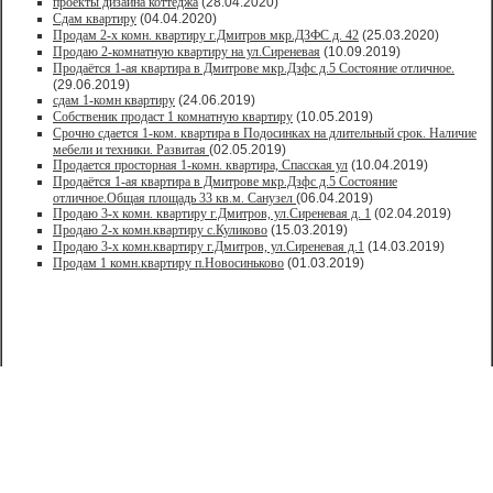
проекты дизайна коттеджа
(28.04.2020)
Сдам квартиру
(04.04.2020)
Продам 2-х комн. квартиру г.Дмитров мкр.ДЗФС д. 42
(25.03.2020)
Продаю 2-комнатную квартиру на ул.Сиреневая
(10.09.2019)
Продаётся 1-ая квартира в Дмитрове мкр.Дзфс д.5 Состояние отличное.
(29.06.2019)
сдам 1-комн квартиру
(24.06.2019)
Собственик продаст 1 комнатную квартиру
(10.05.2019)
Срочно сдается 1-ком. квартира в Подосинках на длительный срок. Наличие
мебели и техники. Развитая
(02.05.2019)
Продается просторная 1-комн. квартира, Спасская ул
(10.04.2019)
Продаётся 1-ая квартира в Дмитрове мкр.Дзфс д.5 Состояние
отличное.Общая площадь 33 кв.м. Санузел
(06.04.2019)
Продаю 3-х комн. квартиру г.Дмитров, ул.Сиреневая д. 1
(02.04.2019)
Продаю 2-х комн.квартиру с.Куликово
(15.03.2019)
Продаю 3-х комн.квартиру г.Дмитров, ул.Сиреневая д.1
(14.03.2019)
Продам 1 комн.квартиру п.Новосиньково
(01.03.2019)