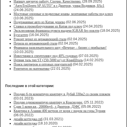
Напишу научную работу. Срочно. Качественно.
(28.09.2025)
"АвтоТехЦентр SP AUTO" в г.Дмитров, улица Водников, 8Ас1
(24.06.2025)
Мостовые опорные и подвесные краны, монтажные работы под ключ
(10.06.2025)
Подержанные авто из Китая дешево
(02.06.2025)
Станки и промоборудование из Китая под ключ
(24.04.2025)
Эксклюзивная франшиза пункта выдачи IGRAR без роялти
(18.04.2025)
Бухгалтер
(16.04.2025)
Ремонт перил из нержавеющей стали
(02.04.2025)
Перила из нержавеющей стали
(02.04.2025)
Франшиза развлекательного шоу «Вечера» – бизнес с прибылью!
(10.03.2025)
Инвестиции в спецтехнику под 40% годовых
(07.03.2025)
Цепная таль тип ST (250-5000 кг) от КранШталь
(14.02.2025)
Поиск партнеров и оптовых покупателей
(04.02.2025)
Репетитор по математике
(22.01.2025)
Последние в этой категории:
Продаю 6-ти комнатную квартиру в Дубай 330м2 со своим пляжем
(03.01.2023)
Продам однокомнатную квартиру в Краснодаре.
(25.11.2022)
Сдам 1-комн.кв., 20000руб., г.Дмитров, ДЗФС
(05.06.2022)
Квартира в Алании 400 метров от моря с видом на горы.Турция
(06.05.2022)
дизайн коттеджа спб
(31.03.2021)
дизайн коттеджа
(18.10.2020)