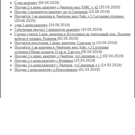
Сдам квартиру
(04.04.2020)
Продам 2-х комн. квартиру г.Дмитров мкр.ДЗФС д. 42
(25.03.2020)
Продаю 2-комнатную квартиру на ул.Сиреневая
(10.09.2019)
Продаётся 1-ая квартира в Дмитрове мкр.Дзфс д.5 Состояние отличное.
(29.06.2019)
сдам 1-комн квартиру
(24.06.2019)
Собственик продаст 1 комнатную квартиру
(10.05.2019)
Срочно сдается 1-ком. квартира в Подосинках на длительный срок. Наличие
мебели и техники. Развитая
(02.05.2019)
Продается просторная 1-комн. квартира, Спасская ул
(10.04.2019)
Продаётся 1-ая квартира в Дмитрове мкр.Дзфс д.5 Состояние
отличное.Общая площадь 33 кв.м. Санузел
(06.04.2019)
Продаю 3-х комн. квартиру г.Дмитров, ул.Сиреневая д. 1
(02.04.2019)
Продаю 2-х комн.квартиру с.Куликово
(15.03.2019)
Продаю 3-х комн.квартиру г.Дмитров, ул.Сиреневая д.1
(14.03.2019)
Продам 1 комн.квартиру п.Новосиньково
(01.03.2019)