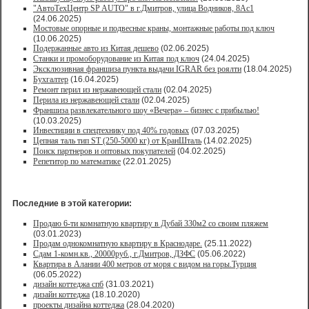
"АвтоТехЦентр SP AUTO" в г.Дмитров, улица Водников, 8Ас1
(24.06.2025)
Мостовые опорные и подвесные краны, монтажные работы под ключ
(10.06.2025)
Подержанные авто из Китая дешево
(02.06.2025)
Станки и промоборудование из Китая под ключ
(24.04.2025)
Эксклюзивная франшиза пункта выдачи IGRAR без роялти
(18.04.2025)
Бухгалтер
(16.04.2025)
Ремонт перил из нержавеющей стали
(02.04.2025)
Перила из нержавеющей стали
(02.04.2025)
Франшиза развлекательного шоу «Вечера» – бизнес с прибылью!
(10.03.2025)
Инвестиции в спецтехнику под 40% годовых
(07.03.2025)
Цепная таль тип ST (250-5000 кг) от КранШталь
(14.02.2025)
Поиск партнеров и оптовых покупателей
(04.02.2025)
Репетитор по математике
(22.01.2025)
Последние в этой категории:
Продаю 6-ти комнатную квартиру в Дубай 330м2 со своим пляжем
(03.01.2023)
Продам однокомнатную квартиру в Краснодаре.
(25.11.2022)
Сдам 1-комн.кв., 20000руб., г.Дмитров, ДЗФС
(05.06.2022)
Квартира в Алании 400 метров от моря с видом на горы.Турция
(06.05.2022)
дизайн коттеджа спб
(31.03.2021)
дизайн коттеджа
(18.10.2020)
проекты дизайна коттеджа
(28.04.2020)