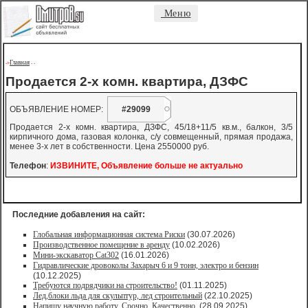
Меню
Главная
->
-
-
Продается 2-х комн. квартира, ДЗФС
ОБЪЯВЛЕНИЕ НОМЕР:
#29099
Продается 2-х комн. квартира, ДЗФС, 45/18+11/5 кв.м., балкон, 3/5
кирпичного дома, газовая колонка, с/у совмещенный, прямая продажа,
менее 3-х лет в собственности. Цена 2550000 руб.
Телефон
:
ИЗВИНИТЕ, Объявление больше не актуально
Последние добавления на сайт:
Глобальная информационная система Риски
(30.07.2026)
Производственное помещение в аренду
(10.02.2026)
Мини-экскаватор Cat302
(16.01.2026)
Гидравлические дровоколы Захарыч 6 и 9 тонн, электро и бензин
(10.12.2025)
Требуются подрядчики на строительство!
(01.11.2025)
Лед,блоки льда для скульптур, лед строительный
(22.10.2025)
Напишу научную работу. Срочно. Качественно.
(28.09.2025)