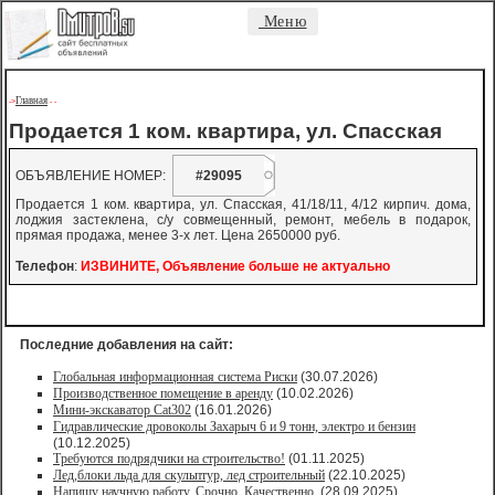
Меню
Главная
->
-
-
Продается 1 ком. квартира, ул. Спасская
ОБЪЯВЛЕНИЕ НОМЕР:
#29095
Продается 1 ком. квартира, ул. Спасская, 41/18/11, 4/12 кирпич. дома,
лоджия застеклена, с/у совмещенный, ремонт, мебель в подарок,
прямая продажа, менее 3-х лет. Цена 2650000 руб.
Телефон
:
ИЗВИНИТЕ, Объявление больше не актуально
Последние добавления на сайт:
Глобальная информационная система Риски
(30.07.2026)
Производственное помещение в аренду
(10.02.2026)
Мини-экскаватор Cat302
(16.01.2026)
Гидравлические дровоколы Захарыч 6 и 9 тонн, электро и бензин
(10.12.2025)
Требуются подрядчики на строительство!
(01.11.2025)
Лед,блоки льда для скульптур, лед строительный
(22.10.2025)
Напишу научную работу. Срочно. Качественно.
(28.09.2025)