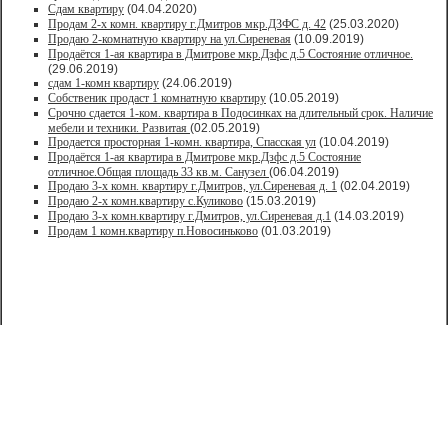
Сдам квартиру
(04.04.2020)
Продам 2-х комн. квартиру г.Дмитров мкр.ДЗФС д. 42
(25.03.2020)
Продаю 2-комнатную квартиру на ул.Сиреневая
(10.09.2019)
Продаётся 1-ая квартира в Дмитрове мкр.Дзфс д.5 Состояние отличное.
(29.06.2019)
сдам 1-комн квартиру
(24.06.2019)
Собственик продаст 1 комнатную квартиру
(10.05.2019)
Срочно сдается 1-ком. квартира в Подосинках на длительный срок. Наличие
мебели и техники. Развитая
(02.05.2019)
Продается просторная 1-комн. квартира, Спасская ул
(10.04.2019)
Продаётся 1-ая квартира в Дмитрове мкр.Дзфс д.5 Состояние
отличное.Общая площадь 33 кв.м. Санузел
(06.04.2019)
Продаю 3-х комн. квартиру г.Дмитров, ул.Сиреневая д. 1
(02.04.2019)
Продаю 2-х комн.квартиру с.Куликово
(15.03.2019)
Продаю 3-х комн.квартиру г.Дмитров, ул.Сиреневая д.1
(14.03.2019)
Продам 1 комн.квартиру п.Новосиньково
(01.03.2019)