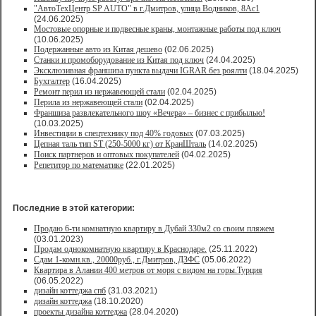
"АвтоТехЦентр SP AUTO" в г.Дмитров, улица Водников, 8Ас1
(24.06.2025)
Мостовые опорные и подвесные краны, монтажные работы под ключ
(10.06.2025)
Подержанные авто из Китая дешево
(02.06.2025)
Станки и промоборудование из Китая под ключ
(24.04.2025)
Эксклюзивная франшиза пункта выдачи IGRAR без роялти
(18.04.2025)
Бухгалтер
(16.04.2025)
Ремонт перил из нержавеющей стали
(02.04.2025)
Перила из нержавеющей стали
(02.04.2025)
Франшиза развлекательного шоу «Вечера» – бизнес с прибылью!
(10.03.2025)
Инвестиции в спецтехнику под 40% годовых
(07.03.2025)
Цепная таль тип ST (250-5000 кг) от КранШталь
(14.02.2025)
Поиск партнеров и оптовых покупателей
(04.02.2025)
Репетитор по математике
(22.01.2025)
Последние в этой категории:
Продаю 6-ти комнатную квартиру в Дубай 330м2 со своим пляжем
(03.01.2023)
Продам однокомнатную квартиру в Краснодаре.
(25.11.2022)
Сдам 1-комн.кв., 20000руб., г.Дмитров, ДЗФС
(05.06.2022)
Квартира в Алании 400 метров от моря с видом на горы.Турция
(06.05.2022)
дизайн коттеджа спб
(31.03.2021)
дизайн коттеджа
(18.10.2020)
проекты дизайна коттеджа
(28.04.2020)