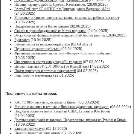
Лед,блоки льда для скульптур, лед строительный
(22.10.2025)
Напишу научную работу. Срочно. Качественно.
(28.09.2025)
"АвтоТехЦентр SP AUTO" в г.Дмитров, улица Водников, 8Ас1
(24.06.2025)
Мостовые опорные и подвесные краны, монтажные работы под ключ
(10.06.2025)
Подержанные авто из Китая дешево
(02.06.2025)
Станки и промоборудование из Китая под ключ
(24.04.2025)
Эксклюзивная франшиза пункта выдачи IGRAR без роялти
(18.04.2025)
Бухгалтер
(16.04.2025)
Ремонт перил из нержавеющей стали
(02.04.2025)
Перила из нержавеющей стали
(02.04.2025)
Франшиза развлекательного шоу «Вечера» – бизнес с прибылью!
(10.03.2025)
Инвестиции в спецтехнику под 40% годовых
(07.03.2025)
Цепная таль тип ST (250-5000 кг) от КранШталь
(14.02.2025)
Поиск партнеров и оптовых покупателей
(04.02.2025)
Репетитор по математике
(22.01.2025)
Последние в этой категории:
КАРГО 8657 выкуп и доставка из Китая .
(06.03.2024)
Японские машины и техника с Японских аукционов напрямую.
(05.03.2024)
Подбор и доставка автомобилей из США, Европы и Юж.Кореи
(21.04.2023)
Доставка санкционных товаров. Параллельный импорт из Турции и Китая.
(18.09.2022)
клининговые услуги
(05.12.2020)
Привоз сигарет мелким оптом
(07.05.2020)