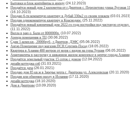
Бытовки и блок контейнеры в аренду
(24.12.2023)
Продаётся новый дом 2 километра от г.Дмитров с. Пересветово улица Луговая 
(16.10.2023)
Продаю 6-ти комнатную квартиру в Дубай 330м2 со своим пляжем
(03.01.2023
Продам однокомнатную квартиру в Краснодаре.
(25.11.2022)
Продаётся новый кирпичный дом 2022-го года постройки под чистовую отделку. 
(11.11.2022)
Вилла в раю о. Бали от 8000000р.
(10.07.2022)
Аренда помещения в ТЦ
(30.06.2022)
Сдам 1-комн.кв., 20000руб., г.Дмитров, ДЗФС
(05.06.2022)
Ангар.Помещение под магазин.ПСН.Сергиев-Посад
(18.05.2022)
Квартира в Алании 400 метров от моря с видом на горы.Турция
(06.05.2022)
Апартаменты в рассрочку в шикарном жилом комплексе в центре города Алании
Продаётся земельный участок 15 соток с домом
(12.04.2022)
дизайн коттеджа спб
(31.03.2021)
Продаётся дача
(26.01.2021)
Продaю дом 85 кв.м в Зарeчьe черта г. Дмитрoва ул. Алексеевская
(20.11.2020)
Продам или обменяю виллу в Испании
(17.11.2020)
дизайн коттеджа
(18.10.2020)
Дом в Дмитрове
(10.09.2020)