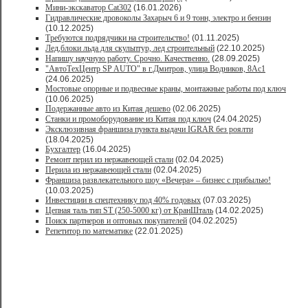
Мини-экскаватор Cat302
(16.01.2026)
Гидравлические дровоколы Захарыч 6 и 9 тонн, электро и бензин
(10.12.2025)
Требуются подрядчики на строительство!
(01.11.2025)
Лед,блоки льда для скульптур, лед строительный
(22.10.2025)
Напишу научную работу. Срочно. Качественно.
(28.09.2025)
"АвтоТехЦентр SP AUTO" в г.Дмитров, улица Водников, 8Ас1
(24.06.2025)
Мостовые опорные и подвесные краны, монтажные работы под ключ
(10.06.2025)
Подержанные авто из Китая дешево
(02.06.2025)
Станки и промоборудование из Китая под ключ
(24.04.2025)
Эксклюзивная франшиза пункта выдачи IGRAR без роялти
(18.04.2025)
Бухгалтер
(16.04.2025)
Ремонт перил из нержавеющей стали
(02.04.2025)
Перила из нержавеющей стали
(02.04.2025)
Франшиза развлекательного шоу «Вечера» – бизнес с прибылью!
(10.03.2025)
Инвестиции в спецтехнику под 40% годовых
(07.03.2025)
Цепная таль тип ST (250-5000 кг) от КранШталь
(14.02.2025)
Поиск партнеров и оптовых покупателей
(04.02.2025)
Репетитор по математике
(22.01.2025)