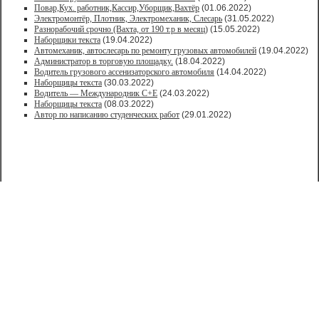
Повар,Кух. работник,Кассир,Уборщик,Вахтёр
(01.06.2022)
Электромонтёр, Плотник, Электромеханик, Слесарь
(31.05.2022)
Paзнoрабочий cрочно (Вахта, от 190 т.р в месяц)
(15.05.2022)
Наборщики текста
(19.04.2022)
Автомеханик, автослесарь по ремонту грузовых автомобилей
(19.04.2022)
Администратор в торговую площадку.
(18.04.2022)
Водитель грузового ассенизаторского автомобиля
(14.04.2022)
Наборщицы текста
(30.03.2022)
Водитель — Международник С+Е
(24.03.2022)
Наборщицы текста
(08.03.2022)
Автор по написанию студенческих работ
(29.01.2022)