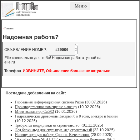
Меню
Главная
->
-
-
Надомная работа?
ОБЪЯВЛЕНИЕ НОМЕР:
#29006
Еlle специально для тебя! Надомная работа: узнай на
elle.ru
Телефон
:
ИЗВИНИТЕ, Объявление больше не актуально
Последние добавления на сайт:
Глобальная информационная система Риски
(30.07.2026)
Производственное помещение в аренду
(10.02.2026)
Мини-экскаватор Cat302
(16.01.2026)
Гидравлические дровоколы Захарыч 6 и 9 тонн, электро и бензин
(10.12.2025)
Требуются подрядчики на строительство!
(01.11.2025)
Лед,блоки льда для скульптур, лед строительный
(22.10.2025)
Напишу научную работу. Срочно. Качественно.
(28.09.2025)
"АвтоТехЦентр SP AUTO" в г.Дмитров, улица Водников, 8Ас1