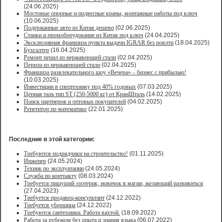
(24.06.2025)
Мостовые опорные и подвесные краны, монтажные работы под ключ
(10.06.2025)
Подержанные авто из Китая дешево
(02.06.2025)
Станки и промоборудование из Китая под ключ
(24.04.2025)
Эксклюзивная франшиза пункта выдачи IGRAR без роялти
(18.04.2025)
Бухгалтер
(16.04.2025)
Ремонт перил из нержавеющей стали
(02.04.2025)
Перила из нержавеющей стали
(02.04.2025)
Франшиза развлекательного шоу «Вечера» – бизнес с прибылью!
(10.03.2025)
Инвестиции в спецтехнику под 40% годовых
(07.03.2025)
Цепная таль тип ST (250-5000 кг) от КранШталь
(14.02.2025)
Поиск партнеров и оптовых покупателей
(04.02.2025)
Репетитор по математике
(22.01.2025)
Последние в этой категории:
Требуются подрядчики на строительство!
(01.11.2025)
Инженер
(24.05.2024)
Техник по эксплуатации
(24.05.2024)
Служба по контракту
(08.03.2024)
Требуется пишущий эзотерик, новичок в магии, желающий развиваться
(27.04.2023)
Требуется продавец-консультант
(24.12.2022)
Требуется уборщица
(24.12.2022)
Требуются сантехники. Работа вахтой.
(18.09.2022)
Работа за рубежом без опыта и знания языка
(06.07.2022)