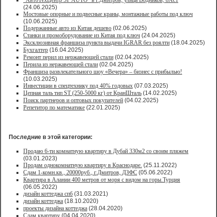
"АвтоТехЦентр SP AUTO" в г.Дмитров, улица Водников, 8Ас1
(24.06.2025)
Мостовые опорные и подвесные краны, монтажные работы под ключ
(10.06.2025)
Подержанные авто из Китая дешево
(02.06.2025)
Станки и промоборудование из Китая под ключ
(24.04.2025)
Эксклюзивная франшиза пункта выдачи IGRAR без роялти
(18.04.2025)
Бухгалтер
(16.04.2025)
Ремонт перил из нержавеющей стали
(02.04.2025)
Перила из нержавеющей стали
(02.04.2025)
Франшиза развлекательного шоу «Вечера» – бизнес с прибылью!
(10.03.2025)
Инвестиции в спецтехнику под 40% годовых
(07.03.2025)
Цепная таль тип ST (250-5000 кг) от КранШталь
(14.02.2025)
Поиск партнеров и оптовых покупателей
(04.02.2025)
Репетитор по математике
(22.01.2025)
Последние в этой категории:
Продаю 6-ти комнатную квартиру в Дубай 330м2 со своим пляжем
(03.01.2023)
Продам однокомнатную квартиру в Краснодаре.
(25.11.2022)
Сдам 1-комн.кв., 20000руб., г.Дмитров, ДЗФС
(05.06.2022)
Квартира в Алании 400 метров от моря с видом на горы.Турция
(06.05.2022)
дизайн коттеджа спб
(31.03.2021)
дизайн коттеджа
(18.10.2020)
проекты дизайна коттеджа
(28.04.2020)
Сдам квартиру
(04.04.2020)