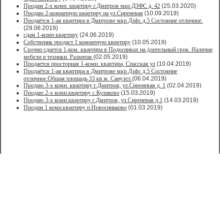
Продам 2-х комн. квартиру г.Дмитров мкр.ДЗФС д. 42
(25.03.2020)
Продаю 2-комнатную квартиру на ул.Сиреневая
(10.09.2019)
Продаётся 1-ая квартира в Дмитрове мкр.Дзфс д.5 Состояние отличное.
(29.06.2019)
сдам 1-комн квартиру
(24.06.2019)
Собственик продаст 1 комнатную квартиру
(10.05.2019)
Срочно сдается 1-ком. квартира в Подосинках на длительный срок. Наличие
мебели и техники. Развитая
(02.05.2019)
Продается просторная 1-комн. квартира, Спасская ул
(10.04.2019)
Продаётся 1-ая квартира в Дмитрове мкр.Дзфс д.5 Состояние
отличное.Общая площадь 33 кв.м. Санузел
(06.04.2019)
Продаю 3-х комн. квартиру г.Дмитров, ул.Сиреневая д. 1
(02.04.2019)
Продаю 2-х комн.квартиру с.Куликово
(15.03.2019)
Продаю 3-х комн.квартиру г.Дмитров, ул.Сиреневая д.1
(14.03.2019)
Продам 1 комн.квартиру п.Новосиньково
(01.03.2019)