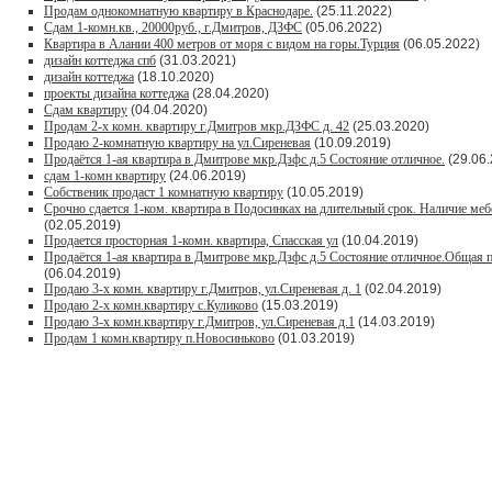
Продам однокомнатную квартиру в Краснодаре.
(25.11.2022)
Сдам 1-комн.кв., 20000руб., г.Дмитров, ДЗФС
(05.06.2022)
Квартира в Алании 400 метров от моря с видом на горы.Турция
(06.05.2022)
дизайн коттеджа спб
(31.03.2021)
дизайн коттеджа
(18.10.2020)
проекты дизайна коттеджа
(28.04.2020)
Сдам квартиру
(04.04.2020)
Продам 2-х комн. квартиру г.Дмитров мкр.ДЗФС д. 42
(25.03.2020)
Продаю 2-комнатную квартиру на ул.Сиреневая
(10.09.2019)
Продаётся 1-ая квартира в Дмитрове мкр.Дзфс д.5 Состояние отличное.
(29.06.
сдам 1-комн квартиру
(24.06.2019)
Собственик продаст 1 комнатную квартиру
(10.05.2019)
Срочно сдается 1-ком. квартира в Подосинках на длительный срок. Наличие меб
(02.05.2019)
Продается просторная 1-комн. квартира, Спасская ул
(10.04.2019)
Продаётся 1-ая квартира в Дмитрове мкр.Дзфс д.5 Состояние отличное.Общая п
(06.04.2019)
Продаю 3-х комн. квартиру г.Дмитров, ул.Сиреневая д. 1
(02.04.2019)
Продаю 2-х комн.квартиру с.Куликово
(15.03.2019)
Продаю 3-х комн.квартиру г.Дмитров, ул.Сиреневая д.1
(14.03.2019)
Продам 1 комн.квартиру п.Новосиньково
(01.03.2019)