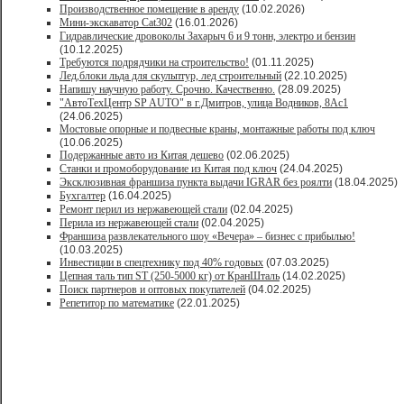
Производственное помещение в аренду
(10.02.2026)
Мини-экскаватор Cat302
(16.01.2026)
Гидравлические дровоколы Захарыч 6 и 9 тонн, электро и бензин
(10.12.2025)
Требуются подрядчики на строительство!
(01.11.2025)
Лед,блоки льда для скульптур, лед строительный
(22.10.2025)
Напишу научную работу. Срочно. Качественно.
(28.09.2025)
"АвтоТехЦентр SP AUTO" в г.Дмитров, улица Водников, 8Ас1
(24.06.2025)
Мостовые опорные и подвесные краны, монтажные работы под ключ
(10.06.2025)
Подержанные авто из Китая дешево
(02.06.2025)
Станки и промоборудование из Китая под ключ
(24.04.2025)
Эксклюзивная франшиза пункта выдачи IGRAR без роялти
(18.04.2025)
Бухгалтер
(16.04.2025)
Ремонт перил из нержавеющей стали
(02.04.2025)
Перила из нержавеющей стали
(02.04.2025)
Франшиза развлекательного шоу «Вечера» – бизнес с прибылью!
(10.03.2025)
Инвестиции в спецтехнику под 40% годовых
(07.03.2025)
Цепная таль тип ST (250-5000 кг) от КранШталь
(14.02.2025)
Поиск партнеров и оптовых покупателей
(04.02.2025)
Репетитор по математике
(22.01.2025)