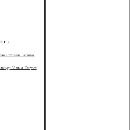
2019)
ели и техники. Развитая
лощадь 33 кв.м. Санузел