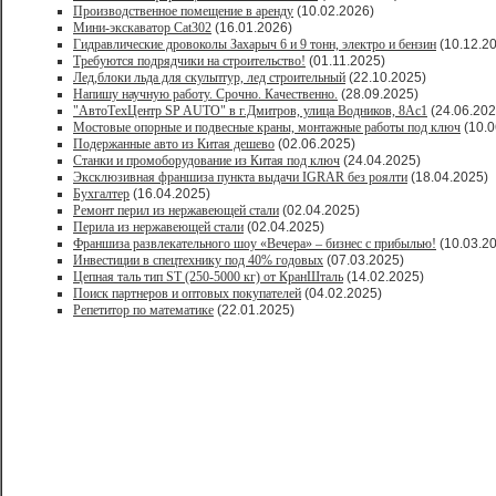
Производственное помещение в аренду
(10.02.2026)
Мини-экскаватор Cat302
(16.01.2026)
Гидравлические дровоколы Захарыч 6 и 9 тонн, электро и бензин
(10.12.2
Требуются подрядчики на строительство!
(01.11.2025)
Лед,блоки льда для скульптур, лед строительный
(22.10.2025)
Напишу научную работу. Срочно. Качественно.
(28.09.2025)
"АвтоТехЦентр SP AUTO" в г.Дмитров, улица Водников, 8Ас1
(24.06.202
Мостовые опорные и подвесные краны, монтажные работы под ключ
(10.0
Подержанные авто из Китая дешево
(02.06.2025)
Станки и промоборудование из Китая под ключ
(24.04.2025)
Эксклюзивная франшиза пункта выдачи IGRAR без роялти
(18.04.2025)
Бухгалтер
(16.04.2025)
Ремонт перил из нержавеющей стали
(02.04.2025)
Перила из нержавеющей стали
(02.04.2025)
Франшиза развлекательного шоу «Вечера» – бизнес с прибылью!
(10.03.2
Инвестиции в спецтехнику под 40% годовых
(07.03.2025)
Цепная таль тип ST (250-5000 кг) от КранШталь
(14.02.2025)
Поиск партнеров и оптовых покупателей
(04.02.2025)
Репетитор по математике
(22.01.2025)