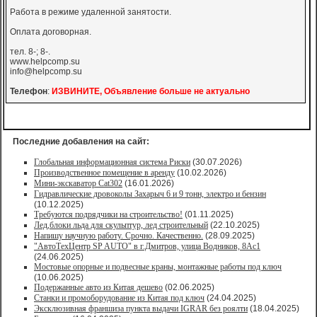
Работа в режиме удаленной занятости.
Оплата договорная.
тел. 8-; 8-.
www.helpcomp.su
info@helpcomp.su
Телефон
:
ИЗВИНИТЕ, Объявление больше не актуально
Последние добавления на сайт:
Глобальная информационная система Риски
(30.07.2026)
Производственное помещение в аренду
(10.02.2026)
Мини-экскаватор Cat302
(16.01.2026)
Гидравлические дровоколы Захарыч 6 и 9 тонн, электро и бензин
(10.12.2025)
Требуются подрядчики на строительство!
(01.11.2025)
Лед,блоки льда для скульптур, лед строительный
(22.10.2025)
Напишу научную работу. Срочно. Качественно.
(28.09.2025)
"АвтоТехЦентр SP AUTO" в г.Дмитров, улица Водников, 8Ас1
(24.06.2025)
Мостовые опорные и подвесные краны, монтажные работы под ключ
(10.06.2025)
Подержанные авто из Китая дешево
(02.06.2025)
Станки и промоборудование из Китая под ключ
(24.04.2025)
Эксклюзивная франшиза пункта выдачи IGRAR без роялти
(18.04.2025)