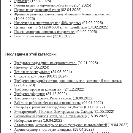
Бухгалтер
(16.04.2025)
Ремонт перил из нержавеющей стали
(02.04.2025)
Перила из нержавеющей стали
(02.04.2025)
Франшиза развлекательного шоу «Вечера» – бизнес с прибылью!
(10.03.2025)
Инвестиции в спецтехнику под 40% годовых
(07.03.2025)
Цепная таль тип ST (250-5000 кг) от КранШталь
(14.02.2025)
Поиск партнеров и оптовых покупателей
(04.02.2025)
Репетитор по математике
(22.01.2025)
Последние в этой категории:
Требуются подрядчики на строительство!
(01.11.2025)
Инженер
(24.05.2024)
Техник по эксплуатации
(24.05.2024)
Служба по контракту
(08.03.2024)
Требуется пишущий эзотерик, новичок в магии, желающий развиваться
(27.04.2023)
Требуется продавец-консультант
(24.12.2022)
Требуется уборщица
(24.12.2022)
Требуются сантехники. Работа вахтой.
(18.09.2022)
Работа за рубежом без опыта и знания языка
(06.07.2022)
Повар,Кух. работник,Кассир,Уборщик,Вахтёр
(01.06.2022)
Электромонтёр, Плотник, Электромеханик, Слесарь
(31.05.2022)
Paзнoрабочий cрочно (Вахта, от 190 т.р в месяц)
(15.05.2022)
Наборщики текста
(19.04.2022)
Автомеханик, автослесарь по ремонту грузовых автомобилей
(19.04.2022)
Администратор в торговую площадку.
(18.04.2022)