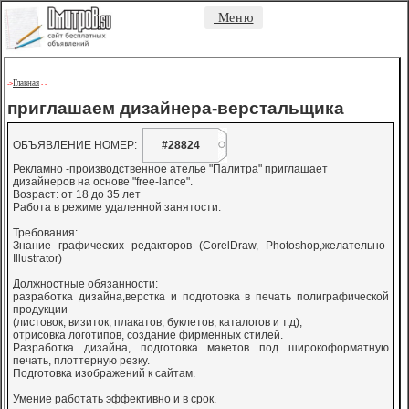
Меню
Главная
->
-
-
приглашаем дизайнера-верстальщика
ОБЪЯВЛЕНИЕ НОМЕР:
#28824
Рекламно -производственное ателье "Палитра" приглашает
дизайнеров на основе "free-lance".
Возраст: от 18 до 35 лет
Работа в режиме удаленной занятости.
Требования:
Знание графических редакторов (CorelDraw, Photoshop,желательно-
Illustrator)
Должностные обязанности:
разработка дизайна,верстка и подготовка в печать полиграфической
продукции
(листовок, визиток, плакатов, буклетов, каталогов и т.д),
отрисовка логотипов, создание фирменных стилей.
Разработка дизайна, подготовка макетов под широкоформатную
печать, плоттерную резку.
Подготовка изображений к сайтам.
Умение работать эффективно и в срок.