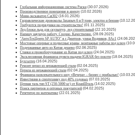
Глобальная информационная система Риски
(30.07.2026)
Производственное помещение в аренду
(10.02.2026)
Мини-экскаватор Cat302
(16.01.2026)
Гидравлические дровоколы Захарыч 6 и 9 тонн, электро и бензин
(10.12.2
Требуются подрядчики на строительство!
(01.11.2025)
Лед,блоки льда для скульптур, лед строительный
(22.10.2025)
Напишу научную работу. Срочно. Качественно.
(28.09.2025)
"АвтоТехЦентр SP AUTO" в г.Дмитров, улица Водников, 8Ас1
(24.06.202
Мостовые опорные и подвесные краны, монтажные работы под ключ
(10.0
Подержанные авто из Китая дешево
(02.06.2025)
Станки и промоборудование из Китая под ключ
(24.04.2025)
Эксклюзивная франшиза пункта выдачи IGRAR без роялти
(18.04.2025)
Бухгалтер
(16.04.2025)
Ремонт перил из нержавеющей стали
(02.04.2025)
Перила из нержавеющей стали
(02.04.2025)
Франшиза развлекательного шоу «Вечера» – бизнес с прибылью!
(10.03.2
Инвестиции в спецтехнику под 40% годовых
(07.03.2025)
Цепная таль тип ST (250-5000 кг) от КранШталь
(14.02.2025)
Поиск партнеров и оптовых покупателей
(04.02.2025)
Репетитор по математике
(22.01.2025)