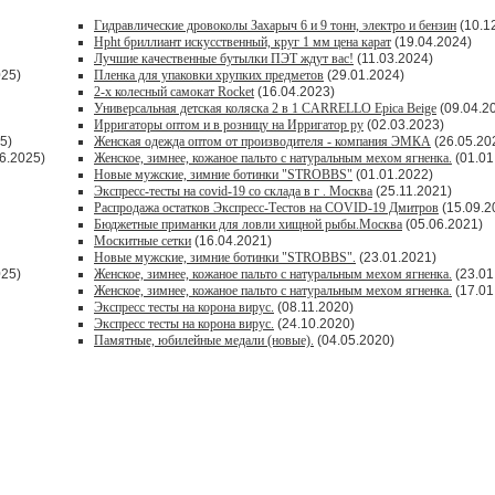
Гидравлические дровоколы Захарыч 6 и 9 тонн, электро и бензин
(10.1
Hpht бриллиант искусственный, круг 1 мм цена карат
(19.04.2024)
Лучшие качественные бутылки ПЭТ ждут вас!
(11.03.2024)
025)
Пленка для упаковки хрупких предметов
(29.01.2024)
2-х колесный самокат Rocket
(16.04.2023)
Универсальная детская коляска 2 в 1 CARRELLO Epica Beige
(09.04.2
Ирригаторы оптом и в розницу на Ирригатор ру
(02.03.2023)
5)
Женская одежда оптом от производителя - компания ЭМКА
(26.05.20
6.2025)
Женское, зимнее, кожаное пальто с натуральным мехом ягненка.
(01.01
Новые мужские, зимние ботинки "STROBBS"
(01.01.2022)
Экспресс-тесты на covid-19 со склада в г . Москва
(25.11.2021)
Распродажа остатков Экспресс-Тестов на COVID-19 Дмитров
(15.09.2
Бюджетные приманки для ловли хищной рыбы.Москва
(05.06.2021)
Москитные сетки
(16.04.2021)
Новые мужские, зимние ботинки "STROBBS".
(23.01.2021)
025)
Женское, зимнее, кожаное пальто с натуральным мехом ягненка.
(23.01
Женское, зимнее, кожаное пальто с натуральным мехом ягненка.
(17.01
Экспресс тесты на корона вирус.
(08.11.2020)
Экспресс тесты на корона вирус.
(24.10.2020)
Памятные, юбилейные медали (новые).
(04.05.2020)