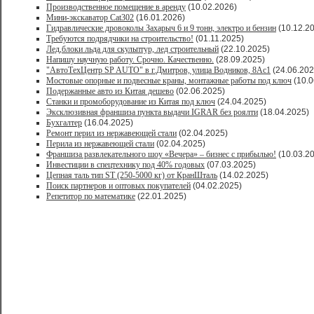
Производственное помещение в аренду
(10.02.2026)
Мини-экскаватор Cat302
(16.01.2026)
Гидравлические дровоколы Захарыч 6 и 9 тонн, электро и бензин
(10.12.2
Требуются подрядчики на строительство!
(01.11.2025)
Лед,блоки льда для скульптур, лед строительный
(22.10.2025)
Напишу научную работу. Срочно. Качественно.
(28.09.2025)
"АвтоТехЦентр SP AUTO" в г.Дмитров, улица Водников, 8Ас1
(24.06.202
Мостовые опорные и подвесные краны, монтажные работы под ключ
(10.0
Подержанные авто из Китая дешево
(02.06.2025)
Станки и промоборудование из Китая под ключ
(24.04.2025)
Эксклюзивная франшиза пункта выдачи IGRAR без роялти
(18.04.2025)
Бухгалтер
(16.04.2025)
Ремонт перил из нержавеющей стали
(02.04.2025)
Перила из нержавеющей стали
(02.04.2025)
Франшиза развлекательного шоу «Вечера» – бизнес с прибылью!
(10.03.2
Инвестиции в спецтехнику под 40% годовых
(07.03.2025)
Цепная таль тип ST (250-5000 кг) от КранШталь
(14.02.2025)
Поиск партнеров и оптовых покупателей
(04.02.2025)
Репетитор по математике
(22.01.2025)