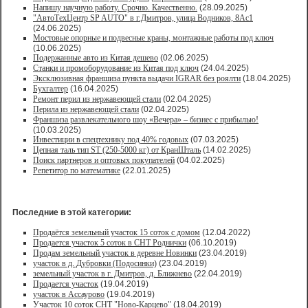
Напишу научную работу. Срочно. Качественно.
(28.09.2025)
"АвтоТехЦентр SP AUTO" в г.Дмитров, улица Водников, 8Ас1
(24.06.2025)
Мостовые опорные и подвесные краны, монтажные работы под ключ
(10.06.2025)
Подержанные авто из Китая дешево
(02.06.2025)
Станки и промоборудование из Китая под ключ
(24.04.2025)
Эксклюзивная франшиза пункта выдачи IGRAR без роялти
(18.04.2025)
Бухгалтер
(16.04.2025)
Ремонт перил из нержавеющей стали
(02.04.2025)
Перила из нержавеющей стали
(02.04.2025)
Франшиза развлекательного шоу «Вечера» – бизнес с прибылью!
(10.03.2025)
Инвестиции в спецтехнику под 40% годовых
(07.03.2025)
Цепная таль тип ST (250-5000 кг) от КранШталь
(14.02.2025)
Поиск партнеров и оптовых покупателей
(04.02.2025)
Репетитор по математике
(22.01.2025)
Последние в этой категории:
Продаётся земельный участок 15 соток с домом
(12.04.2022)
Продается участок 5 соток в СНТ Роднички
(06.10.2019)
Продам земельный участок в деревне Новинки
(23.04.2019)
участок в д. Дубровки (Подосинки)
(23.04.2019)
земельный участок в г. Дмитров, д. Ближнево
(22.04.2019)
Продается участок
(19.04.2019)
участок в Ассаурово
(19.04.2019)
Участок 10 соток СНТ "Ново-Карцево"
(18.04.2019)