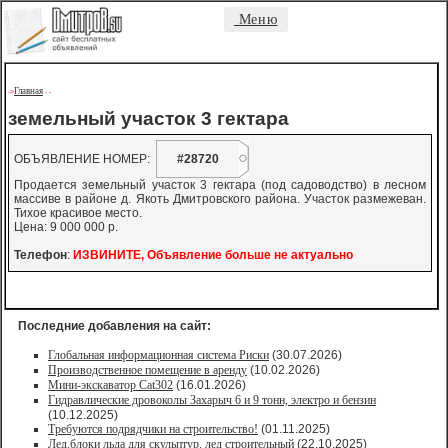
Меню
Главная
->
-
-
земельный участок 3 гектара
ОБЪЯВЛЕНИЕ НОМЕР:
#28720
Продается земельный участок 3 гектара (под садоводство) в лесном
массиве в районе д. Якоть Дмитровского района. Участок размежеван.
Тихое красивое место.
Цена: 9 000 000 р.
Телефон
:
ИЗВИНИТЕ, Объявление больше не актуально
Последние добавления на сайт:
Глобальная информационная система Риски
(30.07.2026)
Производственное помещение в аренду
(10.02.2026)
Мини-экскаватор Cat302
(16.01.2026)
Гидравлические дровоколы Захарыч 6 и 9 тонн, электро и бензин
(10.12.2025)
Требуются подрядчики на строительство!
(01.11.2025)
Лед,блоки льда для скульптур, лед строительный
(22.10.2025)