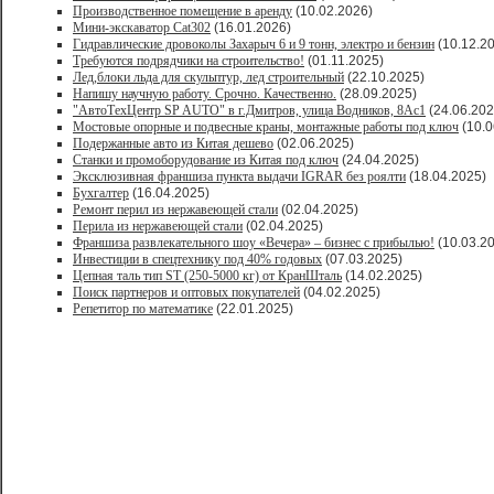
Производственное помещение в аренду
(10.02.2026)
Мини-экскаватор Cat302
(16.01.2026)
Гидравлические дровоколы Захарыч 6 и 9 тонн, электро и бензин
(10.12.2
Требуются подрядчики на строительство!
(01.11.2025)
Лед,блоки льда для скульптур, лед строительный
(22.10.2025)
Напишу научную работу. Срочно. Качественно.
(28.09.2025)
"АвтоТехЦентр SP AUTO" в г.Дмитров, улица Водников, 8Ас1
(24.06.202
Мостовые опорные и подвесные краны, монтажные работы под ключ
(10.0
Подержанные авто из Китая дешево
(02.06.2025)
Станки и промоборудование из Китая под ключ
(24.04.2025)
Эксклюзивная франшиза пункта выдачи IGRAR без роялти
(18.04.2025)
Бухгалтер
(16.04.2025)
Ремонт перил из нержавеющей стали
(02.04.2025)
Перила из нержавеющей стали
(02.04.2025)
Франшиза развлекательного шоу «Вечера» – бизнес с прибылью!
(10.03.2
Инвестиции в спецтехнику под 40% годовых
(07.03.2025)
Цепная таль тип ST (250-5000 кг) от КранШталь
(14.02.2025)
Поиск партнеров и оптовых покупателей
(04.02.2025)
Репетитор по математике
(22.01.2025)