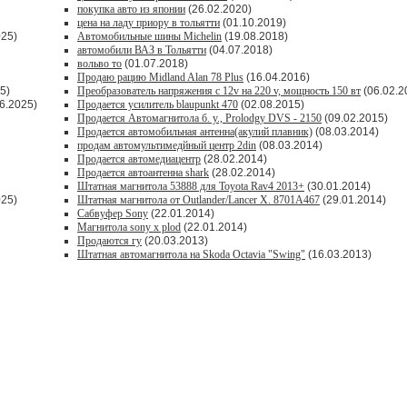
покупка авто из японии
(26.02.2020)
цена на ладу приору в тольятти
(01.10.2019)
025)
Автомобильные шины Michelin
(19.08.2018)
автомобили ВАЗ в Тольятти
(04.07.2018)
вольво то
(01.07.2018)
Продаю рацию Midland Alan 78 Plus
(16.04.2016)
5)
Преобразователь напряжения с 12v на 220 v, мощность 150 вт
(06.02.2
6.2025)
Продается усилитель blaupunkt 470
(02.08.2015)
Продается Автомагнитола б. у., Prolodgy DVS - 2150
(09.02.2015)
Продается автомобильная антенна(акулий плавник)
(08.03.2014)
продам автомультимедйный центр 2din
(08.03.2014)
Продается автомедиацентр
(28.02.2014)
Продается автоантенна shark
(28.02.2014)
Штатная магнитола 53888 для Toyota Rav4 2013+
(30.01.2014)
025)
Штатная магнитола от Outlander/Lancer X. 8701A467
(29.01.2014)
Сабвуфер Sony
(22.01.2014)
Магнитола sony x plod
(22.01.2014)
Продаются гу
(20.03.2013)
Штатная автомагнитола на Skoda Octavia "Swing"
(16.03.2013)