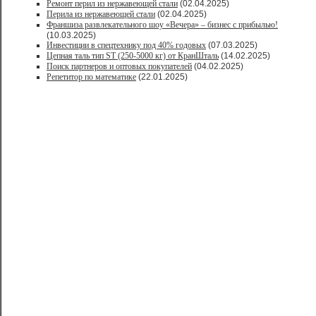
Ремонт перил из нержавеющей стали
(02.04.2025)
Перила из нержавеющей стали
(02.04.2025)
Франшиза развлекательного шоу «Вечера» – бизнес с прибылью!
(10.03.2025)
Инвестиции в спецтехнику под 40% годовых
(07.03.2025)
Цепная таль тип ST (250-5000 кг) от КранШталь
(14.02.2025)
Поиск партнеров и оптовых покупателей
(04.02.2025)
Репетитор по математике
(22.01.2025)