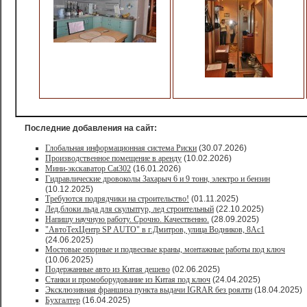
Последние добавления на сайт:
Глобальная информационная система Риски
(30.07.2026)
Производственное помещение в аренду
(10.02.2026)
Мини-экскаватор Cat302
(16.01.2026)
Гидравлические дровоколы Захарыч 6 и 9 тонн, электро и бензин
(10.12.2025)
Требуются подрядчики на строительство!
(01.11.2025)
Лед,блоки льда для скульптур, лед строительный
(22.10.2025)
Напишу научную работу. Срочно. Качественно.
(28.09.2025)
"АвтоТехЦентр SP AUTO" в г.Дмитров, улица Водников, 8Ас1
(24.06.2025)
Мостовые опорные и подвесные краны, монтажные работы под ключ
(10.06.2025)
Подержанные авто из Китая дешево
(02.06.2025)
Станки и промоборудование из Китая под ключ
(24.04.2025)
Эксклюзивная франшиза пункта выдачи IGRAR без роялти
(18.04.2025)
Бухгалтер
(16.04.2025)