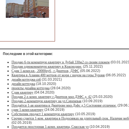
Последние в этой категории:
Продаю 6-ти комнатную квартиру в Дубай 330м2 со своим пляжем
(03.01.2023
Продам однокомнатную квартиру в Краснодаре.
(25.11.2022)
Сдам 1-комн.кв., 20000руб., г.Дмитров, ДЗФС
(05.06.2022)
Квартира в Алании 400 метров от моря с видом на горы.Турция
(06.05.2022)
дизайн коттеджа спб
(31.03.2021)
дизайн коттеджа
(18.10.2020)
проекты дизайна коттеджа
(28.04.2020)
Сдам квартиру
(04.04.2020)
Продам 2-х комн. квартиру г.Дмитров мкр.ДЗФС д. 42
(25.03.2020)
Продаю 2-комнатную квартиру на ул.Сиреневая
(10.09.2019)
Продаётся 1-ая квартира в Дмитрове мкр.Дзфс д.5 Состояние отличное.
(29.06.
сдам 1-комн квартиру
(24.06.2019)
Собственик продаст 1 комнатную квартиру
(10.05.2019)
Срочно сдается 1-ком. квартира в Подосинках на длительный срок. Наличие меб
(02.05.2019)
Продается просторная 1-комн. квартира, Спасская ул
(10.04.2019)