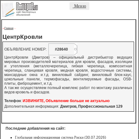
Меню
Главная
->
-
-
ЦентрКровли
ОБЪЯВЛЕНИЕ НОМЕР:
#28640
ЦентрКровли (Дмитров) – официальный дистрибьютор ведущих
мировых производителей материалов для кровли, фасадов, изоляции
и утепления (металлочерепица, гибкая черепица, композитная
черепица, сланцевая кровля, медная кровля, водосточные системы,
мансардные окна и.т.д. виниловый сайдинг, виниловый блок-хаус,
цокольные панели, термофасады, вентилируемые фасады, OSB-
плиты, фиброцемент, и.т.д.
А так же осуществляем полный комплекс работ по монтажу различных
видов кровель и фасадов.
Телефон
:
ИЗВИНИТЕ, Объявление больше не актуально
Дополнительная информация:
Дмитров, Профессиональная 129
Последние добавления на сайт:
Глобальная информационная система Риски
(30.07.2026)