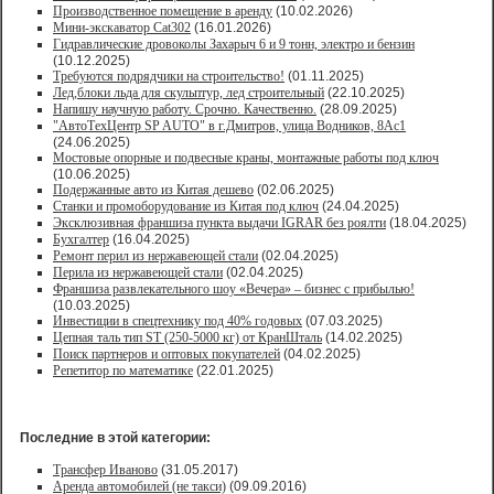
Производственное помещение в аренду
(10.02.2026)
Мини-экскаватор Cat302
(16.01.2026)
Гидравлические дровоколы Захарыч 6 и 9 тонн, электро и бензин
(10.12.2025)
Требуются подрядчики на строительство!
(01.11.2025)
Лед,блоки льда для скульптур, лед строительный
(22.10.2025)
Напишу научную работу. Срочно. Качественно.
(28.09.2025)
"АвтоТехЦентр SP AUTO" в г.Дмитров, улица Водников, 8Ас1
(24.06.2025)
Мостовые опорные и подвесные краны, монтажные работы под ключ
(10.06.2025)
Подержанные авто из Китая дешево
(02.06.2025)
Станки и промоборудование из Китая под ключ
(24.04.2025)
Эксклюзивная франшиза пункта выдачи IGRAR без роялти
(18.04.2025)
Бухгалтер
(16.04.2025)
Ремонт перил из нержавеющей стали
(02.04.2025)
Перила из нержавеющей стали
(02.04.2025)
Франшиза развлекательного шоу «Вечера» – бизнес с прибылью!
(10.03.2025)
Инвестиции в спецтехнику под 40% годовых
(07.03.2025)
Цепная таль тип ST (250-5000 кг) от КранШталь
(14.02.2025)
Поиск партнеров и оптовых покупателей
(04.02.2025)
Репетитор по математике
(22.01.2025)
Последние в этой категории:
Трансфер Иваново
(31.05.2017)
Аренда автомобилей (не такси)
(09.09.2016)