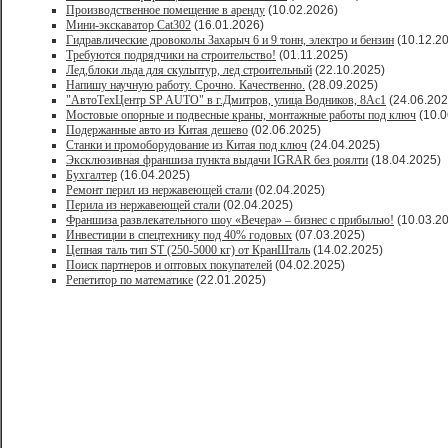
Производственное помещение в аренду
(10.02.2026)
Мини-экскаватор Cat302
(16.01.2026)
Гидравлические дровоколы Захарыч 6 и 9 тонн, электро и бензин
(10.12.2
Требуются подрядчики на строительство!
(01.11.2025)
Лед,блоки льда для скульптур, лед строительный
(22.10.2025)
Напишу научную работу. Срочно. Качественно.
(28.09.2025)
"АвтоТехЦентр SP AUTO" в г.Дмитров, улица Водников, 8Ас1
(24.06.202
Мостовые опорные и подвесные краны, монтажные работы под ключ
(10.0
Подержанные авто из Китая дешево
(02.06.2025)
Станки и промоборудование из Китая под ключ
(24.04.2025)
Эксклюзивная франшиза пункта выдачи IGRAR без роялти
(18.04.2025)
Бухгалтер
(16.04.2025)
Ремонт перил из нержавеющей стали
(02.04.2025)
Перила из нержавеющей стали
(02.04.2025)
Франшиза развлекательного шоу «Вечера» – бизнес с прибылью!
(10.03.2
Инвестиции в спецтехнику под 40% годовых
(07.03.2025)
Цепная таль тип ST (250-5000 кг) от КранШталь
(14.02.2025)
Поиск партнеров и оптовых покупателей
(04.02.2025)
Репетитор по математике
(22.01.2025)