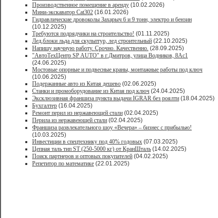
Производственное помещение в аренду
(10.02.2026)
Мини-экскаватор Cat302
(16.01.2026)
Гидравлические дровоколы Захарыч 6 и 9 тонн, электро и бензин
(10.12.2025)
Требуются подрядчики на строительство!
(01.11.2025)
Лед,блоки льда для скульптур, лед строительный
(22.10.2025)
Напишу научную работу. Срочно. Качественно.
(28.09.2025)
"АвтоТехЦентр SP AUTO" в г.Дмитров, улица Водников, 8Ас1
(24.06.2025)
Мостовые опорные и подвесные краны, монтажные работы под ключ
(10.06.2025)
Подержанные авто из Китая дешево
(02.06.2025)
Станки и промоборудование из Китая под ключ
(24.04.2025)
Эксклюзивная франшиза пункта выдачи IGRAR без роялти
(18.04.2025)
Бухгалтер
(16.04.2025)
Ремонт перил из нержавеющей стали
(02.04.2025)
Перила из нержавеющей стали
(02.04.2025)
Франшиза развлекательного шоу «Вечера» – бизнес с прибылью!
(10.03.2025)
Инвестиции в спецтехнику под 40% годовых
(07.03.2025)
Цепная таль тип ST (250-5000 кг) от КранШталь
(14.02.2025)
Поиск партнеров и оптовых покупателей
(04.02.2025)
Репетитор по математике
(22.01.2025)