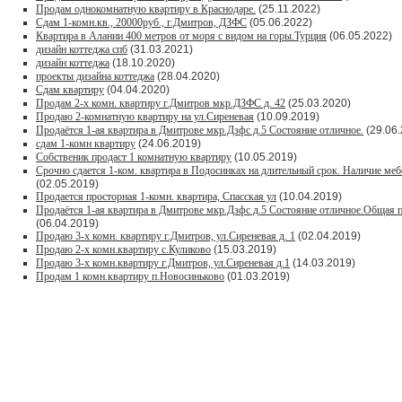
Продам однокомнатную квартиру в Краснодаре.
(25.11.2022)
Сдам 1-комн.кв., 20000руб., г.Дмитров, ДЗФС
(05.06.2022)
Квартира в Алании 400 метров от моря с видом на горы.Турция
(06.05.2022)
дизайн коттеджа спб
(31.03.2021)
дизайн коттеджа
(18.10.2020)
проекты дизайна коттеджа
(28.04.2020)
Сдам квартиру
(04.04.2020)
Продам 2-х комн. квартиру г.Дмитров мкр.ДЗФС д. 42
(25.03.2020)
Продаю 2-комнатную квартиру на ул.Сиреневая
(10.09.2019)
Продаётся 1-ая квартира в Дмитрове мкр.Дзфс д.5 Состояние отличное.
(29.06.
сдам 1-комн квартиру
(24.06.2019)
Собственик продаст 1 комнатную квартиру
(10.05.2019)
Срочно сдается 1-ком. квартира в Подосинках на длительный срок. Наличие меб
(02.05.2019)
Продается просторная 1-комн. квартира, Спасская ул
(10.04.2019)
Продаётся 1-ая квартира в Дмитрове мкр.Дзфс д.5 Состояние отличное.Общая п
(06.04.2019)
Продаю 3-х комн. квартиру г.Дмитров, ул.Сиреневая д. 1
(02.04.2019)
Продаю 2-х комн.квартиру с.Куликово
(15.03.2019)
Продаю 3-х комн.квартиру г.Дмитров, ул.Сиреневая д.1
(14.03.2019)
Продам 1 комн.квартиру п.Новосиньково
(01.03.2019)