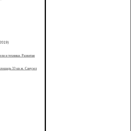
2019)
ели и техники. Развитая
лощадь 33 кв.м. Санузел