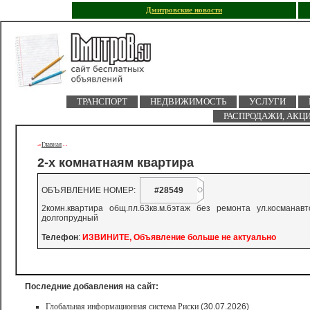
Дмитровские новости
ТРАНСПОРТ
НЕДВИЖИМОСТЬ
УСЛУГИ
РАСПРОДАЖИ, АКЦ
Главная
->
-
-
2-х комнатнаям квартира
ОБЪЯВЛЕНИЕ НОМЕР:
#28549
2комн.квартира общ.пл.63кв.м.6этаж без ремонта ул.косман
долгопрудный
Телефон
:
ИЗВИНИТЕ, Объявление больше не актуально
Последние добавления на сайт:
Глобальная информационная система Риски
(30.07.2026)