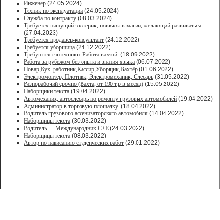
Инженер
(24.05.2024)
Техник по эксплуатации
(24.05.2024)
Служба по контракту
(08.03.2024)
Требуется пишущий эзотерик, новичок в магии, желающий развиваться
(27.04.2023)
Требуется продавец-консультант
(24.12.2022)
Требуется уборщица
(24.12.2022)
Требуются сантехники. Работа вахтой.
(18.09.2022)
Работа за рубежом без опыта и знания языка
(06.07.2022)
Повар,Кух. работник,Кассир,Уборщик,Вахтёр
(01.06.2022)
Электромонтёр, Плотник, Электромеханик, Слесарь
(31.05.2022)
Paзнoрабочий cрочно (Вахта, от 190 т.р в месяц)
(15.05.2022)
Наборщики текста
(19.04.2022)
Автомеханик, автослесарь по ремонту грузовых автомобилей
(19.04.2022)
Администратор в торговую площадку.
(18.04.2022)
Водитель грузового ассенизаторского автомобиля
(14.04.2022)
Наборщицы текста
(30.03.2022)
Водитель — Международник С+Е
(24.03.2022)
Наборщицы текста
(08.03.2022)
Автор по написанию студенческих работ
(29.01.2022)