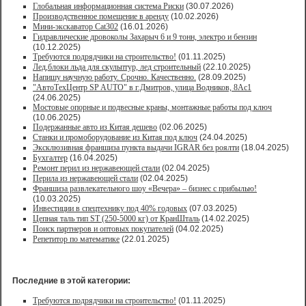
Глобальная информационная система Риски
(30.07.2026)
Производственное помещение в аренду
(10.02.2026)
Мини-экскаватор Cat302
(16.01.2026)
Гидравлические дровоколы Захарыч 6 и 9 тонн, электро и бензин
(10.12.2025)
Требуются подрядчики на строительство!
(01.11.2025)
Лед,блоки льда для скульптур, лед строительный
(22.10.2025)
Напишу научную работу. Срочно. Качественно.
(28.09.2025)
"АвтоТехЦентр SP AUTO" в г.Дмитров, улица Водников, 8Ас1
(24.06.2025)
Мостовые опорные и подвесные краны, монтажные работы под ключ
(10.06.2025)
Подержанные авто из Китая дешево
(02.06.2025)
Станки и промоборудование из Китая под ключ
(24.04.2025)
Эксклюзивная франшиза пункта выдачи IGRAR без роялти
(18.04.2025)
Бухгалтер
(16.04.2025)
Ремонт перил из нержавеющей стали
(02.04.2025)
Перила из нержавеющей стали
(02.04.2025)
Франшиза развлекательного шоу «Вечера» – бизнес с прибылью!
(10.03.2025)
Инвестиции в спецтехнику под 40% годовых
(07.03.2025)
Цепная таль тип ST (250-5000 кг) от КранШталь
(14.02.2025)
Поиск партнеров и оптовых покупателей
(04.02.2025)
Репетитор по математике
(22.01.2025)
Последние в этой категории:
Требуются подрядчики на строительство!
(01.11.2025)