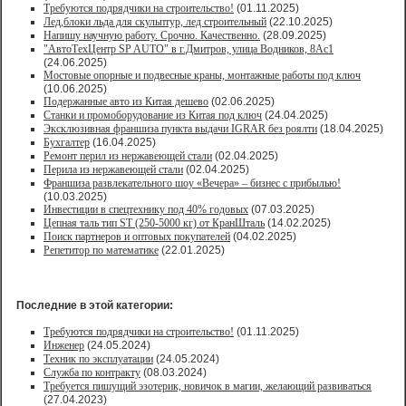
Требуются подрядчики на строительство!
(01.11.2025)
Лед,блоки льда для скульптур, лед строительный
(22.10.2025)
Напишу научную работу. Срочно. Качественно.
(28.09.2025)
"АвтоТехЦентр SP AUTO" в г.Дмитров, улица Водников, 8Ас1
(24.06.2025)
Мостовые опорные и подвесные краны, монтажные работы под ключ
(10.06.2025)
Подержанные авто из Китая дешево
(02.06.2025)
Станки и промоборудование из Китая под ключ
(24.04.2025)
Эксклюзивная франшиза пункта выдачи IGRAR без роялти
(18.04.2025)
Бухгалтер
(16.04.2025)
Ремонт перил из нержавеющей стали
(02.04.2025)
Перила из нержавеющей стали
(02.04.2025)
Франшиза развлекательного шоу «Вечера» – бизнес с прибылью!
(10.03.2025)
Инвестиции в спецтехнику под 40% годовых
(07.03.2025)
Цепная таль тип ST (250-5000 кг) от КранШталь
(14.02.2025)
Поиск партнеров и оптовых покупателей
(04.02.2025)
Репетитор по математике
(22.01.2025)
Последние в этой категории:
Требуются подрядчики на строительство!
(01.11.2025)
Инженер
(24.05.2024)
Техник по эксплуатации
(24.05.2024)
Служба по контракту
(08.03.2024)
Требуется пишущий эзотерик, новичок в магии, желающий развиваться
(27.04.2023)