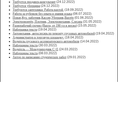
Требуется продавец-консультант
(24.12.2022)
Требуется уборщица
(24.12.2022)
Требуются сантехники. Работа вахтой.
(18.09.2022)
Работа за рубежом без опыта и знания языка
(06.07.2022)
Повар,Кух. работник,Кассир,Уборщик,Вахтёр
(01.06.2022)
Электромонтёр, Плотник, Электромеханик, Слесарь
(31.05.2022)
Paзнoрабочий cрочно (Вахта, от 190 т.р в месяц)
(15.05.2022)
Наборщики текста
(19.04.2022)
Автомеханик, автослесарь по ремонту грузовых автомобилей
(19.04.2022)
Администратор в торговую площадку.
(18.04.2022)
Водитель грузового ассенизаторского автомобиля
(14.04.2022)
Наборщицы текста
(30.03.2022)
Водитель — Международник С+Е
(24.03.2022)
Наборщицы текста
(08.03.2022)
Автор по написанию студенческих работ
(29.01.2022)