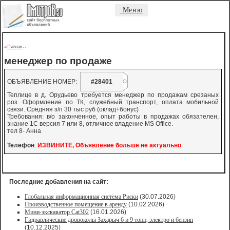
Меню
Главная
->
-
-
менеджер по продаже
ОБЪЯВЛЕНИЕ НОМЕР:
#28401
Теплице в д. Орудьево требуется менеджер по продажам срезаных
роз. Оформление по ТК, служебный транспорт, оплата мобильной
связи. Средняя з/п 30 тыс руб (оклад+бонус)
Требования: в/о законченное, опыт работы в продажах обязателен,
знание 1С версия 7 или 8, отличное владение MS Office.
тел 8- Анна
Телефон
:
ИЗВИНИТЕ, Объявление больше не актуально
Последние добавления на сайт:
Глобальная информационная система Риски
(30.07.2026)
Производственное помещение в аренду
(10.02.2026)
Мини-экскаватор Cat302
(16.01.2026)
Гидравлические дровоколы Захарыч 6 и 9 тонн, электро и бензин
(10.12.2025)