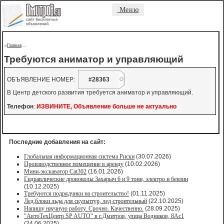
Меню
Главная
->
-
-
Требуются аниматор и управляющий
ОБЪЯВЛЕНИЕ НОМЕР:
#28363
В Центр детского развития требуется аниматор и управляющий.
Телефон
:
ИЗВИНИТЕ, Объявление больше не актуально
Последние добавления на сайт:
Глобальная информационная система Риски
(30.07.2026)
Производственное помещение в аренду
(10.02.2026)
Мини-экскаватор Cat302
(16.01.2026)
Гидравлические дровоколы Захарыч 6 и 9 тонн, электро и бензин
(10.12.2025)
Требуются подрядчики на строительство!
(01.11.2025)
Лед,блоки льда для скульптур, лед строительный
(22.10.2025)
Напишу научную работу. Срочно. Качественно.
(28.09.2025)
"АвтоТехЦентр SP AUTO" в г.Дмитров, улица Водников, 8Ас1
(24.06.2025)