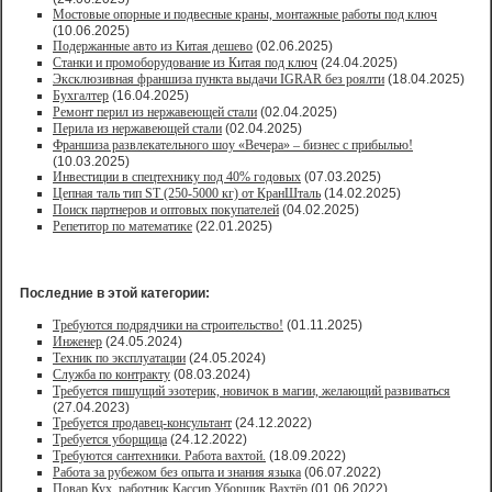
Мостовые опорные и подвесные краны, монтажные работы под ключ
(10.06.2025)
Подержанные авто из Китая дешево
(02.06.2025)
Станки и промоборудование из Китая под ключ
(24.04.2025)
Эксклюзивная франшиза пункта выдачи IGRAR без роялти
(18.04.2025)
Бухгалтер
(16.04.2025)
Ремонт перил из нержавеющей стали
(02.04.2025)
Перила из нержавеющей стали
(02.04.2025)
Франшиза развлекательного шоу «Вечера» – бизнес с прибылью!
(10.03.2025)
Инвестиции в спецтехнику под 40% годовых
(07.03.2025)
Цепная таль тип ST (250-5000 кг) от КранШталь
(14.02.2025)
Поиск партнеров и оптовых покупателей
(04.02.2025)
Репетитор по математике
(22.01.2025)
Последние в этой категории:
Требуются подрядчики на строительство!
(01.11.2025)
Инженер
(24.05.2024)
Техник по эксплуатации
(24.05.2024)
Служба по контракту
(08.03.2024)
Требуется пишущий эзотерик, новичок в магии, желающий развиваться
(27.04.2023)
Требуется продавец-консультант
(24.12.2022)
Требуется уборщица
(24.12.2022)
Требуются сантехники. Работа вахтой.
(18.09.2022)
Работа за рубежом без опыта и знания языка
(06.07.2022)
Повар,Кух. работник,Кассир,Уборщик,Вахтёр
(01.06.2022)