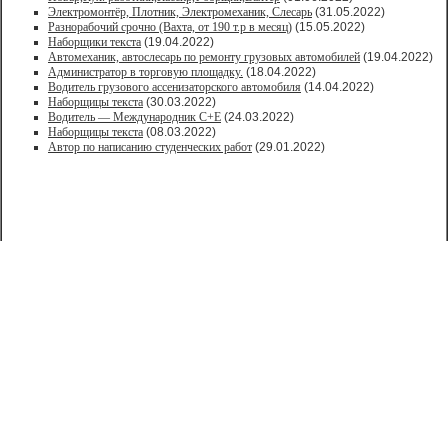
Электромонтёр, Плотник, Электромеханик, Слесарь
(31.05.2022)
Paзнoрабочий cрочно (Вахта, от 190 т.р в месяц)
(15.05.2022)
Наборщики текста
(19.04.2022)
Автомеханик, автослесарь по ремонту грузовых автомобилей
(19.04.2022)
Администратор в торговую площадку.
(18.04.2022)
Водитель грузового ассенизаторского автомобиля
(14.04.2022)
Наборщицы текста
(30.03.2022)
Водитель — Международник С+Е
(24.03.2022)
Наборщицы текста
(08.03.2022)
Автор по написанию студенческих работ
(29.01.2022)