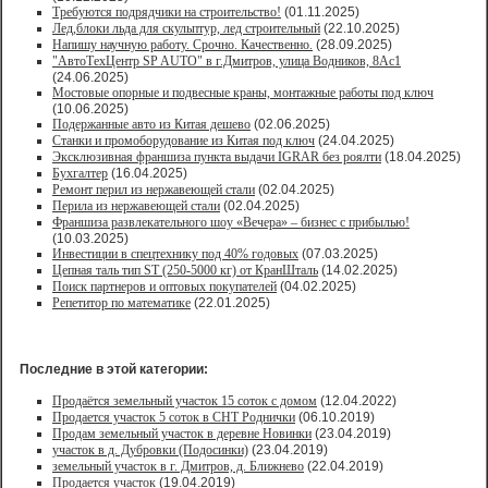
Требуются подрядчики на строительство!
(01.11.2025)
Лед,блоки льда для скульптур, лед строительный
(22.10.2025)
Напишу научную работу. Срочно. Качественно.
(28.09.2025)
"АвтоТехЦентр SP AUTO" в г.Дмитров, улица Водников, 8Ас1
(24.06.2025)
Мостовые опорные и подвесные краны, монтажные работы под ключ
(10.06.2025)
Подержанные авто из Китая дешево
(02.06.2025)
Станки и промоборудование из Китая под ключ
(24.04.2025)
Эксклюзивная франшиза пункта выдачи IGRAR без роялти
(18.04.2025)
Бухгалтер
(16.04.2025)
Ремонт перил из нержавеющей стали
(02.04.2025)
Перила из нержавеющей стали
(02.04.2025)
Франшиза развлекательного шоу «Вечера» – бизнес с прибылью!
(10.03.2025)
Инвестиции в спецтехнику под 40% годовых
(07.03.2025)
Цепная таль тип ST (250-5000 кг) от КранШталь
(14.02.2025)
Поиск партнеров и оптовых покупателей
(04.02.2025)
Репетитор по математике
(22.01.2025)
Последние в этой категории:
Продаётся земельный участок 15 соток с домом
(12.04.2022)
Продается участок 5 соток в СНТ Роднички
(06.10.2019)
Продам земельный участок в деревне Новинки
(23.04.2019)
участок в д. Дубровки (Подосинки)
(23.04.2019)
земельный участок в г. Дмитров, д. Ближнево
(22.04.2019)
Продается участок
(19.04.2019)