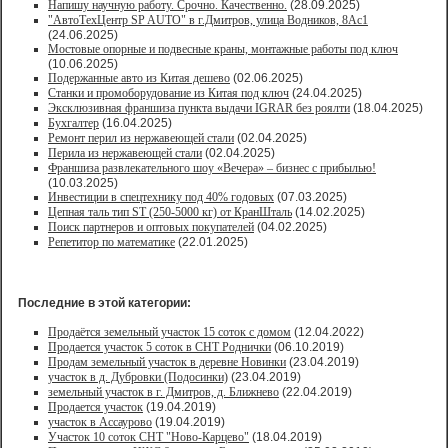
Напишу научную работу. Срочно. Качественно.
(28.09.2025)
"АвтоТехЦентр SP AUTO" в г.Дмитров, улица Водников, 8Ас1
(24.06.2025)
Мостовые опорные и подвесные краны, монтажные работы под ключ
(10.06.2025)
Подержанные авто из Китая дешево
(02.06.2025)
Станки и промоборудование из Китая под ключ
(24.04.2025)
Эксклюзивная франшиза пункта выдачи IGRAR без роялти
(18.04.2025)
Бухгалтер
(16.04.2025)
Ремонт перил из нержавеющей стали
(02.04.2025)
Перила из нержавеющей стали
(02.04.2025)
Франшиза развлекательного шоу «Вечера» – бизнес с прибылью!
(10.03.2025)
Инвестиции в спецтехнику под 40% годовых
(07.03.2025)
Цепная таль тип ST (250-5000 кг) от КранШталь
(14.02.2025)
Поиск партнеров и оптовых покупателей
(04.02.2025)
Репетитор по математике
(22.01.2025)
Последние в этой категории:
Продаётся земельный участок 15 соток с домом
(12.04.2022)
Продается участок 5 соток в СНТ Роднички
(06.10.2019)
Продам земельный участок в деревне Новинки
(23.04.2019)
участок в д. Дубровки (Подосинки)
(23.04.2019)
земельный участок в г. Дмитров, д. Ближнево
(22.04.2019)
Продается участок
(19.04.2019)
участок в Ассаурово
(19.04.2019)
Участок 10 соток СНТ "Ново-Карцево"
(18.04.2019)