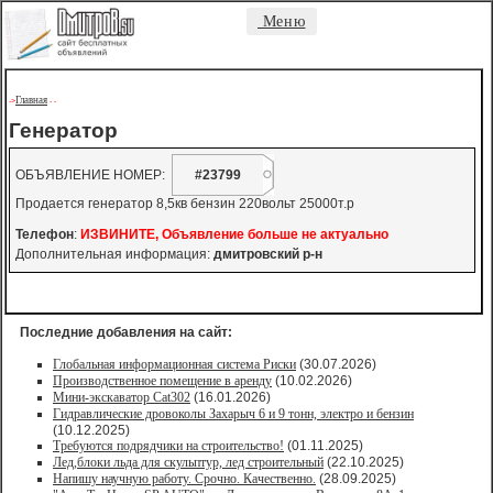
Меню
Главная
->
-
-
Генератор
ОБЪЯВЛЕНИЕ НОМЕР:
#23799
Продается генератор 8,5кв бензин 220вольт 25000т.р
Телефон
:
ИЗВИНИТЕ, Объявление больше не актуально
Дополнительная информация:
дмитровский р-н
Последние добавления на сайт:
Глобальная информационная система Риски
(30.07.2026)
Производственное помещение в аренду
(10.02.2026)
Мини-экскаватор Cat302
(16.01.2026)
Гидравлические дровоколы Захарыч 6 и 9 тонн, электро и бензин
(10.12.2025)
Требуются подрядчики на строительство!
(01.11.2025)
Лед,блоки льда для скульптур, лед строительный
(22.10.2025)
Напишу научную работу. Срочно. Качественно.
(28.09.2025)