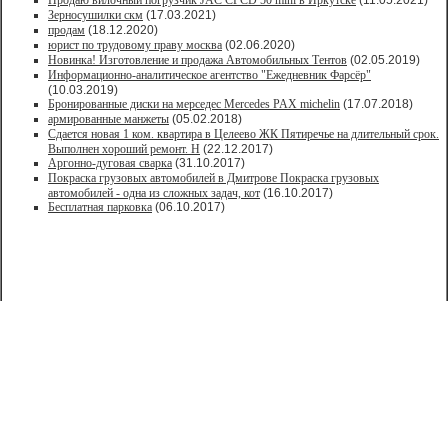
Продаю вилочный погрузчик JAC CPCD 50 mini в Иркутске
(11.05.2021)
Зерносушилки скм
(17.03.2021)
продам
(18.12.2020)
юрист по трудовому праву москва
(02.06.2020)
Новинка! Изготовление и продажа Автомобильных Тентов
(02.05.2019)
Информационно-аналитическое агентство "Ежедневник Фарсёр"
(10.03.2019)
Бронированные диски на мерседес Mercedes PAX michelin
(17.07.2018)
армированные манжеты
(05.02.2018)
Сдается новая 1 ком. квартира в Целеево ЖК Пятиречье на длительный срок.
Выполнен хороший ремонт. Н
(22.12.2017)
Аргонно-дуговая сварка
(31.10.2017)
Покраска грузовых автомобилей в Дмитрове Покраска грузовых
автомобилей - одна из сложных задач, кот
(16.10.2017)
Бесплатная парковка
(06.10.2017)