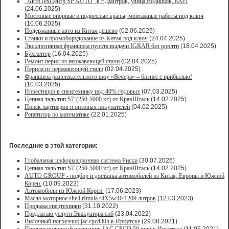
"АвтоТехЦентр SP AUTO" в г.Дмитров, улица Водников, 8Ас1
(24.06.2025)
Мостовые опорные и подвесные краны, монтажные работы под ключ
(10.06.2025)
Подержанные авто из Китая дешево
(02.06.2025)
Станки и промоборудование из Китая под ключ
(24.04.2025)
Эксклюзивная франшиза пункта выдачи IGRAR без роялти
(18.04.2025)
Бухгалтер
(16.04.2025)
Ремонт перил из нержавеющей стали
(02.04.2025)
Перила из нержавеющей стали
(02.04.2025)
Франшиза развлекательного шоу «Вечера» – бизнес с прибылью!
(10.03.2025)
Инвестиции в спецтехнику под 40% годовых
(07.03.2025)
Цепная таль тип ST (250-5000 кг) от КранШталь
(14.02.2025)
Поиск партнеров и оптовых покупателей
(04.02.2025)
Репетитор по математике
(22.01.2025)
Последние в этой категории:
Глобальная информационная система Риски
(30.07.2026)
Цепная таль тип ST (250-5000 кг) от КранШталь
(14.02.2025)
AUTO GROUP - подбор и доставка автомобилей из Китая, Европы и Южной
Кореи.
(10.09.2023)
Автомобили из Южной Кореи.
(17.06.2023)
Масло моторное shell rImula r4X5w40 1209 литров
(12.03.2023)
Продажа спецтехники
(31.10.2022)
Предлагаю услуги Эвакуатора спб
(23.04.2022)
Вилочный погрузчик jac cpcd30h в Иркутске
(29.08.2021)