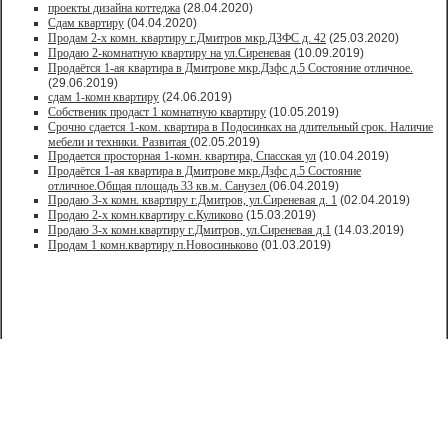
проекты дизайна коттеджа
(28.04.2020)
Сдам квартиру
(04.04.2020)
Продам 2-х комн. квартиру г.Дмитров мкр.ДЗФС д. 42
(25.03.2020)
Продаю 2-комнатную квартиру на ул.Сиреневая
(10.09.2019)
Продаётся 1-ая квартира в Дмитрове мкр.Дзфс д.5 Состояние отличное.
(29.06.2019)
сдам 1-комн квартиру
(24.06.2019)
Собственик продаст 1 комнатную квартиру
(10.05.2019)
Срочно сдается 1-ком. квартира в Подосинках на длительный срок. Наличие
мебели и техники. Развитая
(02.05.2019)
Продается просторная 1-комн. квартира, Спасская ул
(10.04.2019)
Продаётся 1-ая квартира в Дмитрове мкр.Дзфс д.5 Состояние
отличное.Общая площадь 33 кв.м. Санузел
(06.04.2019)
Продаю 3-х комн. квартиру г.Дмитров, ул.Сиреневая д. 1
(02.04.2019)
Продаю 2-х комн.квартиру с.Куликово
(15.03.2019)
Продаю 3-х комн.квартиру г.Дмитров, ул.Сиреневая д.1
(14.03.2019)
Продам 1 комн.квартиру п.Новосиньково
(01.03.2019)