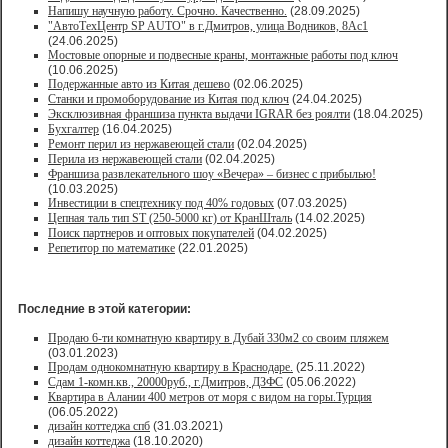
Напишу научную работу. Срочно. Качественно.
(28.09.2025)
"АвтоТехЦентр SP AUTO" в г.Дмитров, улица Водников, 8Ас1
(24.06.2025)
Мостовые опорные и подвесные краны, монтажные работы под ключ
(10.06.2025)
Подержанные авто из Китая дешево
(02.06.2025)
Станки и промоборудование из Китая под ключ
(24.04.2025)
Эксклюзивная франшиза пункта выдачи IGRAR без роялти
(18.04.2025)
Бухгалтер
(16.04.2025)
Ремонт перил из нержавеющей стали
(02.04.2025)
Перила из нержавеющей стали
(02.04.2025)
Франшиза развлекательного шоу «Вечера» – бизнес с прибылью!
(10.03.2025)
Инвестиции в спецтехнику под 40% годовых
(07.03.2025)
Цепная таль тип ST (250-5000 кг) от КранШталь
(14.02.2025)
Поиск партнеров и оптовых покупателей
(04.02.2025)
Репетитор по математике
(22.01.2025)
Последние в этой категории:
Продаю 6-ти комнатную квартиру в Дубай 330м2 со своим пляжем
(03.01.2023)
Продам однокомнатную квартиру в Краснодаре.
(25.11.2022)
Сдам 1-комн.кв., 20000руб., г.Дмитров, ДЗФС
(05.06.2022)
Квартира в Алании 400 метров от моря с видом на горы.Турция
(06.05.2022)
дизайн коттеджа спб
(31.03.2021)
дизайн коттеджа
(18.10.2020)