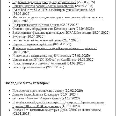
Лед,блоки льда для скульптур, лед строительный
(22.10.2025)
Напишу научную работу. Срочно. Качественно.
(28.09.2025)
"АвтоТехЦентр SP AUTO" в г.Дмитров, улица Водников, 8Ас1
(24.06.2025)
Мостовые опорные и подвесные краны, монтажные работы под ключ
(10.06.2025)
Подержанные авто из Китая дешево
(02.06.2025)
Станки и промоборудование из Китая под ключ
(24.04.2025)
Эксклюзивная франшиза пункта выдачи IGRAR без роялти
(18.04.2025)
Бухгалтер
(16.04.2025)
Ремонт перил из нержавеющей стали
(02.04.2025)
Перила из нержавеющей стали
(02.04.2025)
Франшиза развлекательного шоу «Вечера» – бизнес с прибылью!
(10.03.2025)
Инвестиции в спецтехнику под 40% годовых
(07.03.2025)
Цепная таль тип ST (250-5000 кг) от КранШталь
(14.02.2025)
Поиск партнеров и оптовых покупателей
(04.02.2025)
Репетитор по математике
(22.01.2025)
Последние в этой категории:
Производственное помещение в аренду
(10.02.2026)
Дома от Застройщика в Краснодаре
(05.04.2024)
Бытовки и блок контейнеры в аренду
(24.12.2023)
Продаётся новый дом 2 километра от г.Дмитров с. Пересветово улица
Луговая 110 м.кв. ИЖС под чистову
(16.10.2023)
Продаю 6-ти комнатную квартиру в Дубай 330м2 со своим пляжем
(03.01.2023)