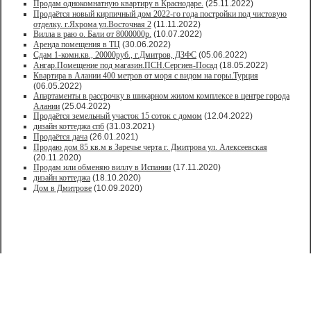
Продам однокомнатную квартиру в Краснодаре.
(25.11.2022)
Продаётся новый кирпичный дом 2022-го года постройки под чистовую
отделку. г.Яхрома ул.Восточная 2
(11.11.2022)
Вилла в раю о. Бали от 8000000р.
(10.07.2022)
Аренда помещения в ТЦ
(30.06.2022)
Сдам 1-комн.кв., 20000руб., г.Дмитров, ДЗФС
(05.06.2022)
Ангар.Помещение под магазин.ПСН.Сергиев-Посад
(18.05.2022)
Квартира в Алании 400 метров от моря с видом на горы.Турция
(06.05.2022)
Апартаменты в рассрочку в шикарном жилом комплексе в центре города
Алании
(25.04.2022)
Продаётся земельный участок 15 соток с домом
(12.04.2022)
дизайн коттеджа спб
(31.03.2021)
Продаётся дача
(26.01.2021)
Продaю дом 85 кв.м в Зарeчьe черта г. Дмитрoва ул. Алексеевская
(20.11.2020)
Продам или обменяю виллу в Испании
(17.11.2020)
дизайн коттеджа
(18.10.2020)
Дом в Дмитрове
(10.09.2020)