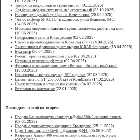
(10.12.2025)
Требуются подрядчики на строительство!
(01.11.2025)
Лед,блоки льда для скульптур, лед строительный
(22.10.2025)
Напишу научную работу. Срочно. Качественно.
(28.09.2025)
"АвтоТехЦентр SP AUTO" в г.Дмитров, улица Водников, 8Ас1
(24.06.2025)
Мостовые опорные и подвесные краны, монтажные работы под ключ
(10.06.2025)
Подержанные авто из Китая дешево
(02.06.2025)
Станки и промоборудование из Китая под ключ
(24.04.2025)
Эксклюзивная франшиза пункта выдачи IGRAR без роялти
(18.04.2025)
Бухгалтер
(16.04.2025)
Ремонт перил из нержавеющей стали
(02.04.2025)
Перила из нержавеющей стали
(02.04.2025)
Франшиза развлекательного шоу «Вечера» – бизнес с прибылью!
(10.03.2025)
Инвестиции в спецтехнику под 40% годовых
(07.03.2025)
Цепная таль тип ST (250-5000 кг) от КранШталь
(14.02.2025)
Поиск партнеров и оптовых покупателей
(04.02.2025)
Репетитор по математике
(22.01.2025)
Последние в этой категории:
Продаю 6-ти комнатную квартиру в Дубай 330м2 со своим пляжем
(03.01.2023)
Продам однокомнатную квартиру в Краснодаре.
(25.11.2022)
Сдам 1-комн.кв., 20000руб., г.Дмитров, ДЗФС
(05.06.2022)
Квартира в Алании 400 метров от моря с видом на горы.Турция