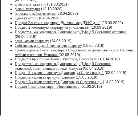
(06.05.2022)
дизайн коттеджа спб
(31.03.2021)
дизайн коттеджа
(18.10.2020)
проекты дизайна коттеджа
(28.04.2020)
Сдам квартиру
(04.04.2020)
Продам 2-х комн. квартиру г.Дмитров мкр.ДЗФС д. 42
(25.03.2020)
Продаю 2-комнатную квартиру на ул.Сиреневая
(10.09.2019)
Продаётся 1-ая квартира в Дмитрове мкр.Дзфс д.5 Состояние отличное.
(29.06.2019)
сдам 1-комн квартиру
(24.06.2019)
Собственик продаст 1 комнатную квартиру
(10.05.2019)
Срочно сдается 1-ком. квартира в Подосинках на длительный срок. Наличие
мебели и техники. Развитая
(02.05.2019)
Продается просторная 1-комн. квартира, Спасская ул
(10.04.2019)
Продаётся 1-ая квартира в Дмитрове мкр.Дзфс д.5 Состояние
отличное.Общая площадь 33 кв.м. Санузел
(06.04.2019)
Продаю 3-х комн. квартиру г.Дмитров, ул.Сиреневая д. 1
(02.04.2019)
Продаю 2-х комн.квартиру с.Куликово
(15.03.2019)
Продаю 3-х комн.квартиру г.Дмитров, ул.Сиреневая д.1
(14.03.2019)
Продам 1 комн.квартиру п.Новосиньково
(01.03.2019)