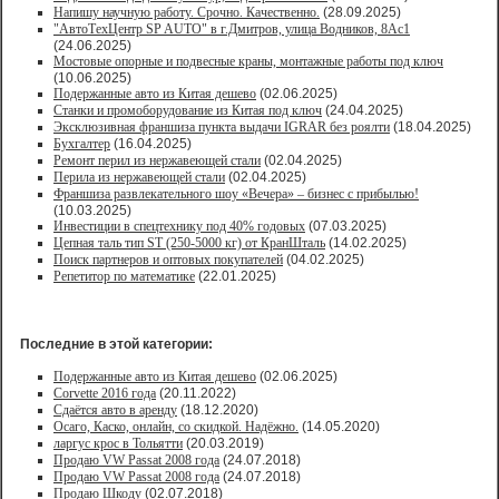
Напишу научную работу. Срочно. Качественно.
(28.09.2025)
"АвтоТехЦентр SP AUTO" в г.Дмитров, улица Водников, 8Ас1
(24.06.2025)
Мостовые опорные и подвесные краны, монтажные работы под ключ
(10.06.2025)
Подержанные авто из Китая дешево
(02.06.2025)
Станки и промоборудование из Китая под ключ
(24.04.2025)
Эксклюзивная франшиза пункта выдачи IGRAR без роялти
(18.04.2025)
Бухгалтер
(16.04.2025)
Ремонт перил из нержавеющей стали
(02.04.2025)
Перила из нержавеющей стали
(02.04.2025)
Франшиза развлекательного шоу «Вечера» – бизнес с прибылью!
(10.03.2025)
Инвестиции в спецтехнику под 40% годовых
(07.03.2025)
Цепная таль тип ST (250-5000 кг) от КранШталь
(14.02.2025)
Поиск партнеров и оптовых покупателей
(04.02.2025)
Репетитор по математике
(22.01.2025)
Последние в этой категории:
Подержанные авто из Китая дешево
(02.06.2025)
Corvette 2016 года
(20.11.2022)
Сдаётся авто в аренду
(18.12.2020)
Осаго, Каско, онлайн, со скидкой. Надёжно.
(14.05.2020)
ларгус крос в Тольятти
(20.03.2019)
Продаю VW Passat 2008 года
(24.07.2018)
Продаю VW Passat 2008 года
(24.07.2018)
Продаю Шкоду
(02.07.2018)