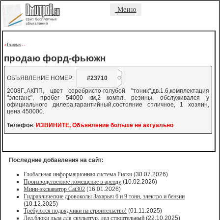
Меню
Главная
->
-
-
продаю форд-фьюжн
ОБЪЯВЛЕНИЕ НОМЕР:
#23710
2008Г.,АКПП, цвет серебристо-голубой "тоник",дв.1.6,комплектация
"элеганс", пробег 54000 км,2 компл. резины, обслуживался у
официального дилера,гарантийный,состояние отличное, 1 хозяин,
цена 450000.
Телефон
:
ИЗВИНИТЕ, Объявление больше не актуально
Последние добавления на сайт:
Глобальная информационная система Риски
(30.07.2026)
Производственное помещение в аренду
(10.02.2026)
Мини-экскаватор Cat302
(16.01.2026)
Гидравлические дровоколы Захарыч 6 и 9 тонн, электро и бензин
(10.12.2025)
Требуются подрядчики на строительство!
(01.11.2025)
Лед,блоки льда для скульптур, лед строительный
(22.10.2025)