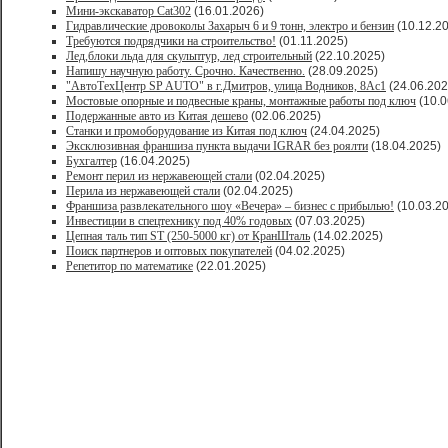
Мини-экскаватор Cat302
(16.01.2026)
Гидравлические дровоколы Захарыч 6 и 9 тонн, электро и бензин
(10.12.2
Требуются подрядчики на строительство!
(01.11.2025)
Лед,блоки льда для скульптур, лед строительный
(22.10.2025)
Напишу научную работу. Срочно. Качественно.
(28.09.2025)
"АвтоТехЦентр SP AUTO" в г.Дмитров, улица Водников, 8Ас1
(24.06.202
Мостовые опорные и подвесные краны, монтажные работы под ключ
(10.0
Подержанные авто из Китая дешево
(02.06.2025)
Станки и промоборудование из Китая под ключ
(24.04.2025)
Эксклюзивная франшиза пункта выдачи IGRAR без роялти
(18.04.2025)
Бухгалтер
(16.04.2025)
Ремонт перил из нержавеющей стали
(02.04.2025)
Перила из нержавеющей стали
(02.04.2025)
Франшиза развлекательного шоу «Вечера» – бизнес с прибылью!
(10.03.2
Инвестиции в спецтехнику под 40% годовых
(07.03.2025)
Цепная таль тип ST (250-5000 кг) от КранШталь
(14.02.2025)
Поиск партнеров и оптовых покупателей
(04.02.2025)
Репетитор по математике
(22.01.2025)