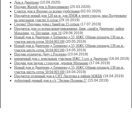
Дом в Дмитрове
(10.09.2020)
Продаю Жилой дом п.Новосиньково
(25.03.2020)
Сдается дом в Яхроме со всеми удобствами
(02.03.2020)
Продаётся новый дом 120 кв.м. для ПМЖ в черте города, мкр Подчерково
на земельном участке 6 соток
(29.10.2019)
Срочно! Продажа дома с баней на 15 сотках
(17.07.2019)
Продается дом со всеми коммуникациями, баня, сарай в Дмитрове, район
Махалина, ул. Песчаная, дом 16
(29.06.2019)
Новый дом в Дмитрове,д.Татищево,д.55, ИЖС,Общая площадь 130 кв.м.,
участок шесть соток 50:04:001100
(20.05.2019)
Новый дом в Дмитрове,д.Татищево,д.55, ИЖС,Общая площадь 130 кв.м.,
участок шесть соток 50:04:001100
(14.05.2019)
Продам отличную Дачу с.Рогачево
(23.04.2019)
кирпичный дом с земельным участком ИЖС 5 сот. в Дмитрове
(18.04.2019)
Продам дом рядом с городом, деревня Митькино
(17.04.2019)
Новый дом в Дмитрове,д.Татищево,д.55, ИЖС,Общая площадь 130 кв.м.,
участок шесть соток 50:04:001100
(16.04.2019)
Продается отличный дом в СНТ Ласточка в районе МЖБК
(16.04.2019)
добротный дачный дом в с/т "Лесные Поляны-5"
(15.04.2019)