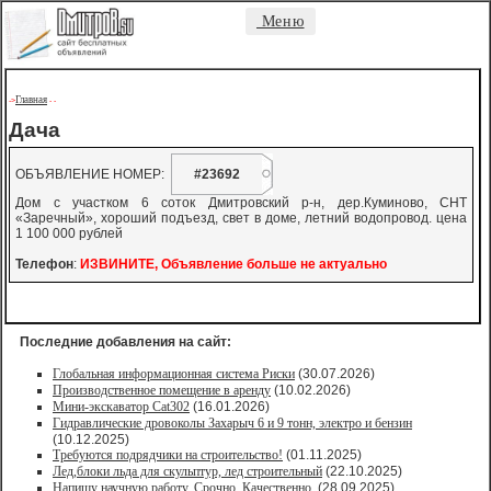
Меню
Главная
->
-
-
Дача
ОБЪЯВЛЕНИЕ НОМЕР:
#23692
Дом с участком 6 соток Дмитровский р-н, дер.Куминово, СНТ
«Заречный», хороший подъезд, свет в доме, летний водопровод. цена
1 100 000 рублей
Телефон
:
ИЗВИНИТЕ, Объявление больше не актуально
Последние добавления на сайт:
Глобальная информационная система Риски
(30.07.2026)
Производственное помещение в аренду
(10.02.2026)
Мини-экскаватор Cat302
(16.01.2026)
Гидравлические дровоколы Захарыч 6 и 9 тонн, электро и бензин
(10.12.2025)
Требуются подрядчики на строительство!
(01.11.2025)
Лед,блоки льда для скульптур, лед строительный
(22.10.2025)
Напишу научную работу. Срочно. Качественно.
(28.09.2025)