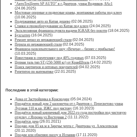
"АвтоТехЦентр SP AUTO" в г.Дмитров, улица Водников, 8Ас1
(24.06.2025)
Мостовые опорные и подвесные краны, монтажные работы под ключ
(10.06.2025)
Подержанные авто из Китая дешево
(02.06.2025)
Станки и промоборудование из Китая под ключ
(24.04.2025)
Эксклюзивная франшиза пункта выдачи IGRAR без роялти
(18.04.2025)
Бухгалтер
(16.04.2025)
Ремонт перил из нержавеющей стали
(02.04.2025)
Перила из нержавеющей стали
(02.04.2025)
Франшиза развлекательного шоу «Вечера» – бизнес с прибылью!
(10.03.2025)
Инвестиции в спецтехнику под 40% годовых
(07.03.2025)
Цепная таль тип ST (250-5000 кг) от КранШталь
(14.02.2025)
Поиск партнеров и оптовых покупателей
(04.02.2025)
Репетитор по математике
(22.01.2025)
Последние в этой категории:
Дома от Застройщика в Краснодаре
(05.04.2024)
Продаётся новый дом 2 километра от г.Дмитров с. Пересветово улица
Луговая 110 м.кв. ИЖС под чистову
(16.10.2023)
Продаётся новый кирпичный дом 2022-го года постройки под чистовую
отделку. г.Яхрома ул.Восточная 2
(11.11.2022)
Продаётся дача
(26.01.2021)
Продaю дом 85 кв.м в Зарeчьe черта г. Дмитрoва ул. Алексеевская
(20.11.2020)
Продам или обменяю виллу в Испании
(17.11.2020)