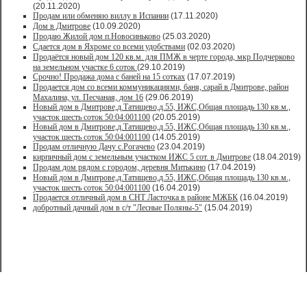
(20.11.2020)
Продам или обменяю виллу в Испании
(17.11.2020)
Дом в Дмитрове
(10.09.2020)
Продаю Жилой дом п.Новосиньково
(25.03.2020)
Сдается дом в Яхроме со всеми удобствами
(02.03.2020)
Продаётся новый дом 120 кв.м. для ПМЖ в черте города, мкр Подчерково
на земельном участке 6 соток
(29.10.2019)
Срочно! Продажа дома с баней на 15 сотках
(17.07.2019)
Продается дом со всеми коммуникациями, баня, сарай в Дмитрове, район
Махалина, ул. Песчаная, дом 16
(29.06.2019)
Новый дом в Дмитрове,д.Татищево,д.55, ИЖС,Общая площадь 130 кв.м.,
участок шесть соток 50:04:001100
(20.05.2019)
Новый дом в Дмитрове,д.Татищево,д.55, ИЖС,Общая площадь 130 кв.м.,
участок шесть соток 50:04:001100
(14.05.2019)
Продам отличную Дачу с.Рогачево
(23.04.2019)
кирпичный дом с земельным участком ИЖС 5 сот. в Дмитрове
(18.04.2019)
Продам дом рядом с городом, деревня Митькино
(17.04.2019)
Новый дом в Дмитрове,д.Татищево,д.55, ИЖС,Общая площадь 130 кв.м.,
участок шесть соток 50:04:001100
(16.04.2019)
Продается отличный дом в СНТ Ласточка в районе МЖБК
(16.04.2019)
добротный дачный дом в с/т "Лесные Поляны-5"
(15.04.2019)