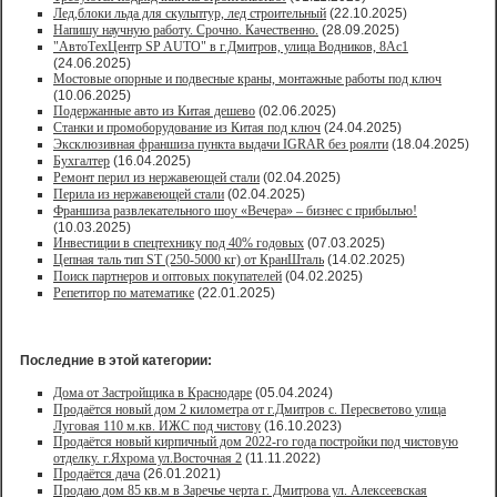
Лед,блоки льда для скульптур, лед строительный
(22.10.2025)
Напишу научную работу. Срочно. Качественно.
(28.09.2025)
"АвтоТехЦентр SP AUTO" в г.Дмитров, улица Водников, 8Ас1
(24.06.2025)
Мостовые опорные и подвесные краны, монтажные работы под ключ
(10.06.2025)
Подержанные авто из Китая дешево
(02.06.2025)
Станки и промоборудование из Китая под ключ
(24.04.2025)
Эксклюзивная франшиза пункта выдачи IGRAR без роялти
(18.04.2025)
Бухгалтер
(16.04.2025)
Ремонт перил из нержавеющей стали
(02.04.2025)
Перила из нержавеющей стали
(02.04.2025)
Франшиза развлекательного шоу «Вечера» – бизнес с прибылью!
(10.03.2025)
Инвестиции в спецтехнику под 40% годовых
(07.03.2025)
Цепная таль тип ST (250-5000 кг) от КранШталь
(14.02.2025)
Поиск партнеров и оптовых покупателей
(04.02.2025)
Репетитор по математике
(22.01.2025)
Последние в этой категории:
Дома от Застройщика в Краснодаре
(05.04.2024)
Продаётся новый дом 2 километра от г.Дмитров с. Пересветово улица
Луговая 110 м.кв. ИЖС под чистову
(16.10.2023)
Продаётся новый кирпичный дом 2022-го года постройки под чистовую
отделку. г.Яхрома ул.Восточная 2
(11.11.2022)
Продаётся дача
(26.01.2021)
Продaю дом 85 кв.м в Зарeчьe черта г. Дмитрoва ул. Алексеевская