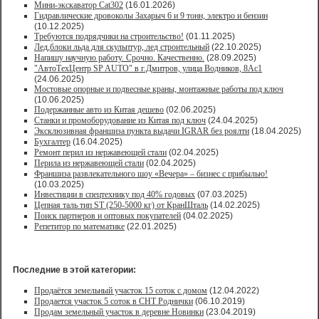
Мини-экскаватор Cat302
(16.01.2026)
Гидравлические дровоколы Захарыч 6 и 9 тонн, электро и бензин
(10.12.2025)
Требуются подрядчики на строительство!
(01.11.2025)
Лед,блоки льда для скульптур, лед строительный
(22.10.2025)
Напишу научную работу. Срочно. Качественно.
(28.09.2025)
"АвтоТехЦентр SP AUTO" в г.Дмитров, улица Водников, 8Ас1
(24.06.2025)
Мостовые опорные и подвесные краны, монтажные работы под ключ
(10.06.2025)
Подержанные авто из Китая дешево
(02.06.2025)
Станки и промоборудование из Китая под ключ
(24.04.2025)
Эксклюзивная франшиза пункта выдачи IGRAR без роялти
(18.04.2025)
Бухгалтер
(16.04.2025)
Ремонт перил из нержавеющей стали
(02.04.2025)
Перила из нержавеющей стали
(02.04.2025)
Франшиза развлекательного шоу «Вечера» – бизнес с прибылью!
(10.03.2025)
Инвестиции в спецтехнику под 40% годовых
(07.03.2025)
Цепная таль тип ST (250-5000 кг) от КранШталь
(14.02.2025)
Поиск партнеров и оптовых покупателей
(04.02.2025)
Репетитор по математике
(22.01.2025)
Последние в этой категории:
Продаётся земельный участок 15 соток с домом
(12.04.2022)
Продается участок 5 соток в СНТ Роднички
(06.10.2019)
Продам земельный участок в деревне Новинки
(23.04.2019)