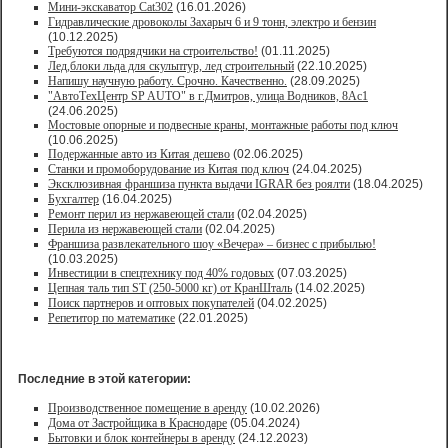
Мини-экскаватор Cat302
(16.01.2026)
Гидравлические дровоколы Захарыч 6 и 9 тонн, электро и бензин
(10.12.2025)
Требуются подрядчики на строительство!
(01.11.2025)
Лед,блоки льда для скульптур, лед строительный
(22.10.2025)
Напишу научную работу. Срочно. Качественно.
(28.09.2025)
"АвтоТехЦентр SP AUTO" в г.Дмитров, улица Водников, 8Ас1
(24.06.2025)
Мостовые опорные и подвесные краны, монтажные работы под ключ
(10.06.2025)
Подержанные авто из Китая дешево
(02.06.2025)
Станки и промоборудование из Китая под ключ
(24.04.2025)
Эксклюзивная франшиза пункта выдачи IGRAR без роялти
(18.04.2025)
Бухгалтер
(16.04.2025)
Ремонт перил из нержавеющей стали
(02.04.2025)
Перила из нержавеющей стали
(02.04.2025)
Франшиза развлекательного шоу «Вечера» – бизнес с прибылью!
(10.03.2025)
Инвестиции в спецтехнику под 40% годовых
(07.03.2025)
Цепная таль тип ST (250-5000 кг) от КранШталь
(14.02.2025)
Поиск партнеров и оптовых покупателей
(04.02.2025)
Репетитор по математике
(22.01.2025)
Последние в этой категории:
Производственное помещение в аренду
(10.02.2026)
Дома от Застройщика в Краснодаре
(05.04.2024)
Бытовки и блок контейнеры в аренду
(24.12.2023)