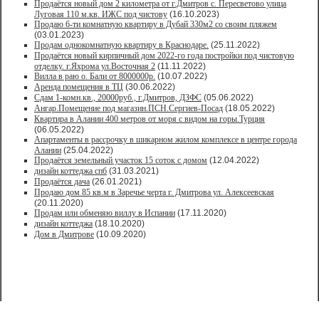
Продаётся новый дом 2 километра от г.Дмитров с. Пересветово улица
Луговая 110 м.кв. ИЖС под чистову
(16.10.2023)
Продаю 6-ти комнатную квартиру в Дубай 330м2 со своим пляжем
(03.01.2023)
Продам однокомнатную квартиру в Краснодаре.
(25.11.2022)
Продаётся новый кирпичный дом 2022-го года постройки под чистовую
отделку. г.Яхрома ул.Восточная 2
(11.11.2022)
Вилла в раю о. Бали от 8000000р.
(10.07.2022)
Аренда помещения в ТЦ
(30.06.2022)
Сдам 1-комн.кв., 20000руб., г.Дмитров, ДЗФС
(05.06.2022)
Ангар.Помещение под магазин.ПСН.Сергиев-Посад
(18.05.2022)
Квартира в Алании 400 метров от моря с видом на горы.Турция
(06.05.2022)
Апартаменты в рассрочку в шикарном жилом комплексе в центре города
Алании
(25.04.2022)
Продаётся земельный участок 15 соток с домом
(12.04.2022)
дизайн коттеджа спб
(31.03.2021)
Продаётся дача
(26.01.2021)
Продaю дом 85 кв.м в Зарeчьe черта г. Дмитрoва ул. Алексеевская
(20.11.2020)
Продам или обменяю виллу в Испании
(17.11.2020)
дизайн коттеджа
(18.10.2020)
Дом в Дмитрове
(10.09.2020)