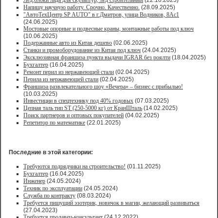
Лед,блоки льда для скульптур, лед строительный
(22.10.2025)
Напишу научную работу. Срочно. Качественно.
(28.09.2025)
"АвтоТехЦентр SP AUTO" в г.Дмитров, улица Водников, 8Ас1
(24.06.2025)
Мостовые опорные и подвесные краны, монтажные работы под ключ
(10.06.2025)
Подержанные авто из Китая дешево
(02.06.2025)
Станки и промоборудование из Китая под ключ
(24.04.2025)
Эксклюзивная франшиза пункта выдачи IGRAR без роялти
(18.04.2025)
Бухгалтер
(16.04.2025)
Ремонт перил из нержавеющей стали
(02.04.2025)
Перила из нержавеющей стали
(02.04.2025)
Франшиза развлекательного шоу «Вечера» – бизнес с прибылью!
(10.03.2025)
Инвестиции в спецтехнику под 40% годовых
(07.03.2025)
Цепная таль тип ST (250-5000 кг) от КранШталь
(14.02.2025)
Поиск партнеров и оптовых покупателей
(04.02.2025)
Репетитор по математике
(22.01.2025)
Последние в этой категории:
Требуются подрядчики на строительство!
(01.11.2025)
Бухгалтер
(16.04.2025)
Инженер
(24.05.2024)
Техник по эксплуатации
(24.05.2024)
Служба по контракту
(08.03.2024)
Требуется пишущий эзотерик, новичок в магии, желающий развиваться
(27.04.2023)
Требуется продавец-консультант
(24.12.2022)