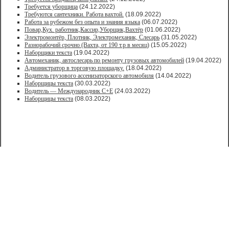
Требуется уборщица
(24.12.2022)
Требуются сантехники. Работа вахтой.
(18.09.2022)
Работа за рубежом без опыта и знания языка
(06.07.2022)
Повар,Кух. работник,Кассир,Уборщик,Вахтёр
(01.06.2022)
Электромонтёр, Плотник, Электромеханик, Слесарь
(31.05.2022)
Paзнoрабочий cрочно (Вахта, от 190 т.р в месяц)
(15.05.2022)
Наборщики текста
(19.04.2022)
Автомеханик, автослесарь по ремонту грузовых автомобилей
(19.04.2022)
Администратор в торговую площадку.
(18.04.2022)
Водитель грузового ассенизаторского автомобиля
(14.04.2022)
Наборщицы текста
(30.03.2022)
Водитель — Международник С+Е
(24.03.2022)
Наборщицы текста
(08.03.2022)