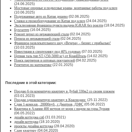
(24.06.2025)
Мостовые опорные и подвесные краны, монтажные работы под ключ
(10.06.2025)
Подержанные авто из Китая дешево
(02.06.2025)
Станки и промоборудование из Китая под ключ
(24.04.2025)
Эксклюзивная франшиза пункта выдачи IGRAR без роялти
(18.04.2025)
Бухгалтер
(16.04.2025)
Ремонт перил из нержавеющей стали
(02.04.2025)
Перила из нержавеющей стали
(02.04.2025)
Франшиза развлекательного шоу «Вечера» – бизнес с прибылью!
(10.03.2025)
Инвестиции в спецтехнику под 40% годовых
(07.03.2025)
Цепная таль тип ST (250-5000 кг) от КранШталь
(14.02.2025)
Поиск партнеров и оптовых покупателей
(04.02.2025)
Репетитор по математике
(22.01.2025)
Последние в этой категории:
Продаю 6-ти комнатную квартиру в Дубай 330м2 со своим пляжем
(03.01.2023)
Продам однокомнатную квартиру в Краснодаре.
(25.11.2022)
Сдам 1-комн.кв., 20000руб., г.Дмитров, ДЗФС
(05.06.2022)
Квартира в Алании 400 метров от моря с видом на горы.Турция
(06.05.2022)
дизайн коттеджа спб
(31.03.2021)
дизайн коттеджа
(18.10.2020)
проекты дизайна коттеджа
(28.04.2020)
Сдам квартиру
(04.04.2020)