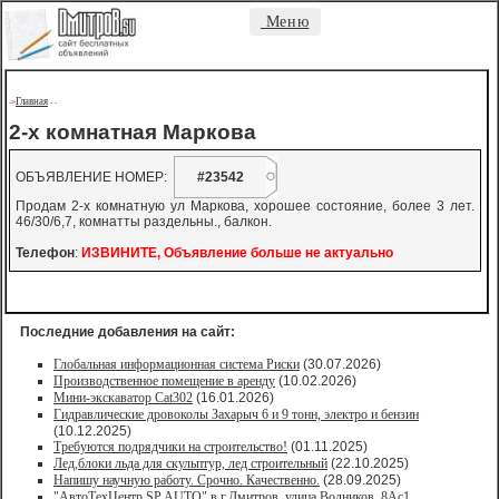
Меню
Главная
->
-
-
2-х комнатная Маркова
ОБЪЯВЛЕНИЕ НОМЕР:
#23542
Продам 2-х комнатную ул Маркова, хорошее состояние, более 3 лет.
46/30/6,7, комнатты раздельны., балкон.
Телефон
:
ИЗВИНИТЕ, Объявление больше не актуально
Последние добавления на сайт:
Глобальная информационная система Риски
(30.07.2026)
Производственное помещение в аренду
(10.02.2026)
Мини-экскаватор Cat302
(16.01.2026)
Гидравлические дровоколы Захарыч 6 и 9 тонн, электро и бензин
(10.12.2025)
Требуются подрядчики на строительство!
(01.11.2025)
Лед,блоки льда для скульптур, лед строительный
(22.10.2025)
Напишу научную работу. Срочно. Качественно.
(28.09.2025)
"АвтоТехЦентр SP AUTO" в г.Дмитров, улица Водников, 8Ас1