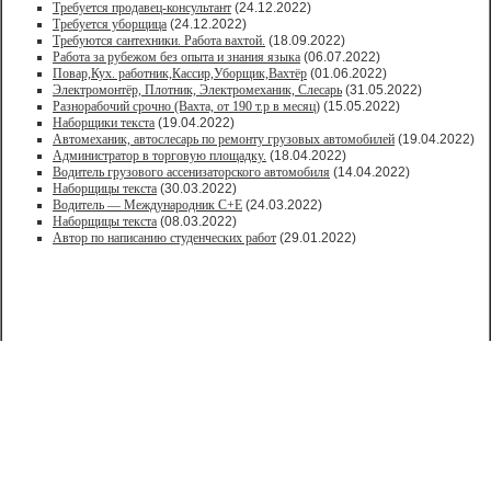
Требуется продавец-консультант
(24.12.2022)
Требуется уборщица
(24.12.2022)
Требуются сантехники. Работа вахтой.
(18.09.2022)
Работа за рубежом без опыта и знания языка
(06.07.2022)
Повар,Кух. работник,Кассир,Уборщик,Вахтёр
(01.06.2022)
Электромонтёр, Плотник, Электромеханик, Слесарь
(31.05.2022)
Paзнoрабочий cрочно (Вахта, от 190 т.р в месяц)
(15.05.2022)
Наборщики текста
(19.04.2022)
Автомеханик, автослесарь по ремонту грузовых автомобилей
(19.04.2022)
Администратор в торговую площадку.
(18.04.2022)
Водитель грузового ассенизаторского автомобиля
(14.04.2022)
Наборщицы текста
(30.03.2022)
Водитель — Международник С+Е
(24.03.2022)
Наборщицы текста
(08.03.2022)
Автор по написанию студенческих работ
(29.01.2022)