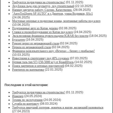
Требуются подрядчики на строительство!
(01.11.2025)
Лед,блоки льда для скульптур, лед строительный
(22.10.2025)
Напишу научную работу. Срочно. Качественно.
(28.09.2025)
"АвтоТехЦентр SP AUTO" в г.Дмитров, улица Водников, 8Ас1
(24.06.2025)
Мостовые опорные и подвесные краны, монтажные работы под ключ
(10.06.2025)
Подержанные авто из Китая дешево
(02.06.2025)
Станки и промоборудование из Китая под ключ
(24.04.2025)
Эксклюзивная франшиза пункта выдачи IGRAR без роялти
(18.04.2025)
Бухгалтер
(16.04.2025)
Ремонт перил из нержавеющей стали
(02.04.2025)
Перила из нержавеющей стали
(02.04.2025)
Франшиза развлекательного шоу «Вечера» – бизнес с прибылью!
(10.03.2025)
Инвестиции в спецтехнику под 40% годовых
(07.03.2025)
Цепная таль тип ST (250-5000 кг) от КранШталь
(14.02.2025)
Поиск партнеров и оптовых покупателей
(04.02.2025)
Репетитор по математике
(22.01.2025)
Последние в этой категории:
Требуются подрядчики на строительство!
(01.11.2025)
Инженер
(24.05.2024)
Техник по эксплуатации
(24.05.2024)
Служба по контракту
(08.03.2024)
Требуется пишущий эзотерик, новичок в магии, желающий развиваться
(27.04.2023)