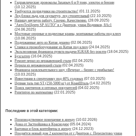
Гидравлические дровоколы Захарыч 6 и 9 тонн, электро и бензин
(10.12.2025)
Требуются подрядчики на строительство!
(01.11.2025)
Лед,блоки льда для скульптур, лед строительный
(22.10.2025)
Напишу научную работу. Срочно. Качественно.
(28.09.2025)
"АвтоТехЦентр SP AUTO" в г.Дмитров, улица Водников, 8Ас1
(24.06.2025)
Мостовые опорные и подвесные краны, монтажные работы под ключ
(10.06.2025)
Подержанные авто из Китая дешево
(02.06.2025)
Станки и промоборудование из Китая под ключ
(24.04.2025)
Эксклюзивная франшиза пункта выдачи IGRAR без роялти
(18.04.2025)
Бухгалтер
(16.04.2025)
Ремонт перил из нержавеющей стали
(02.04.2025)
Перила из нержавеющей стали
(02.04.2025)
Франшиза развлекательного шоу «Вечера» – бизнес с прибылью!
(10.03.2025)
Инвестиции в спецтехнику под 40% годовых
(07.03.2025)
Цепная таль тип ST (250-5000 кг) от КранШталь
(14.02.2025)
Поиск партнеров и оптовых покупателей
(04.02.2025)
Репетитор по математике
(22.01.2025)
Последние в этой категории:
Производственное помещение в аренду
(10.02.2026)
Дома от Застройщика в Краснодаре
(05.04.2024)
Бытовки и блок контейнеры в аренду
(24.12.2023)
Продаётся новый дом 2 километра от г.Дмитров с. Пересветово улица