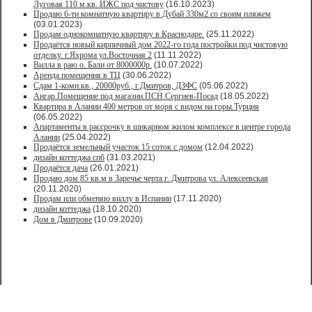
Луговая 110 м.кв. ИЖС под чистову
(16.10.2023)
Продаю 6-ти комнатную квартиру в Дубай 330м2 со своим пляжем
(03.01.2023)
Продам однокомнатную квартиру в Краснодаре.
(25.11.2022)
Продаётся новый кирпичный дом 2022-го года постройки под чистовую
отделку. г.Яхрома ул.Восточная 2
(11.11.2022)
Вилла в раю о. Бали от 8000000р.
(10.07.2022)
Аренда помещения в ТЦ
(30.06.2022)
Сдам 1-комн.кв., 20000руб., г.Дмитров, ДЗФС
(05.06.2022)
Ангар.Помещение под магазин.ПСН.Сергиев-Посад
(18.05.2022)
Квартира в Алании 400 метров от моря с видом на горы.Турция
(06.05.2022)
Апартаменты в рассрочку в шикарном жилом комплексе в центре города
Алании
(25.04.2022)
Продаётся земельный участок 15 соток с домом
(12.04.2022)
дизайн коттеджа спб
(31.03.2021)
Продаётся дача
(26.01.2021)
Продaю дом 85 кв.м в Зарeчьe черта г. Дмитрoва ул. Алексеевская
(20.11.2020)
Продам или обменяю виллу в Испании
(17.11.2020)
дизайн коттеджа
(18.10.2020)
Дом в Дмитрове
(10.09.2020)