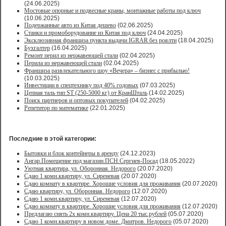
(24.06.2025)
Мостовые опорные и подвесные краны, монтажные работы под ключ
(10.06.2025)
Подержанные авто из Китая дешево
(02.06.2025)
Станки и промоборудование из Китая под ключ
(24.04.2025)
Эксклюзивная франшиза пункта выдачи IGRAR без роялти
(18.04.2025)
Бухгалтер
(16.04.2025)
Ремонт перил из нержавеющей стали
(02.04.2025)
Перила из нержавеющей стали
(02.04.2025)
Франшиза развлекательного шоу «Вечера» – бизнес с прибылью!
(10.03.2025)
Инвестиции в спецтехнику под 40% годовых
(07.03.2025)
Цепная таль тип ST (250-5000 кг) от КранШталь
(14.02.2025)
Поиск партнеров и оптовых покупателей
(04.02.2025)
Репетитор по математике
(22.01.2025)
Последние в этой категории:
Бытовки и блок контейнеры в аренду
(24.12.2023)
Ангар.Помещение под магазин.ПСН.Сергиев-Посад
(18.05.2022)
Уютная квартира, ул. Оборонная. Недорого
(20.07.2020)
Сдаю 1 комн.квартиру, ул. Сиреневая
(20.07.2020)
Сдаю комнату в квартире. Хорошие условия для проживания
(20.07.2020)
Сдаю квартиру, ул. Оборонная. Недорого
(12.07.2020)
Сдаю 1 комн.квартиру, ул. Сиреневая
(12.07.2020)
Сдаю комнату в квартире. Хорошие условия для проживания
(12.07.2020)
Предлагаю снять 2х комн.квартиру. Цена 20 тыс.рублей
(05.07.2020)
Сдаю 1 комн.квартиру в новом доме. Дмитров. Недорого
(05.07.2020)