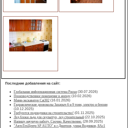
Последние добавления на сайт:
Глобальная информационная система Риски
(30.07.2026)
Производственное помещение в аренду
(10.02.2026)
Мини-экскаватор Cat302
(16.01.2026)
Гидравлические дровоколы Захарыч 6 и 9 тонн, электро и бензин
(10.12.2025)
Требуются подрядчики на строительство!
(01.11.2025)
Лед,блоки льда для скульптур, лед строительный
(22.10.2025)
Напишу научную работу. Срочно. Качественно.
(28.09.2025)
"АвтоТехЦентр SP AUTO" в г.Дмитров, улица Водников, 8Ас1