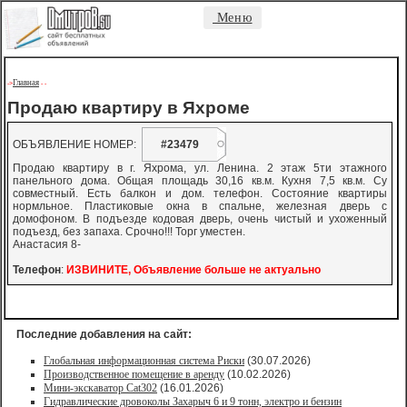
Меню
Главная
->
-
-
Продаю квартиру в Яхроме
ОБЪЯВЛЕНИЕ НОМЕР:
#23479
Продаю квартиру в г. Яхрома, ул. Ленина. 2 этаж 5ти этажного
панельного дома. Общая площадь 30,16 кв.м. Кухня 7,5 кв.м. Су
совместный. Есть балкон и дом. телефон. Состояние квартиры
нормльное. Пластиковые окна в спальне, железная дверь с
домофоном. В подъезде кодовая дверь, очень чистый и ухоженный
подъезд, без запаха. Срочно!!! Торг уместен.
Анастасия 8-
Телефон
:
ИЗВИНИТЕ, Объявление больше не актуально
Последние добавления на сайт:
Глобальная информационная система Риски
(30.07.2026)
Производственное помещение в аренду
(10.02.2026)
Мини-экскаватор Cat302
(16.01.2026)
Гидравлические дровоколы Захарыч 6 и 9 тонн, электро и бензин