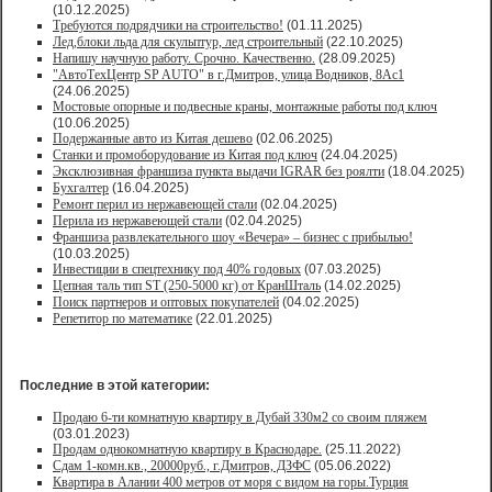
(10.12.2025)
Требуются подрядчики на строительство!
(01.11.2025)
Лед,блоки льда для скульптур, лед строительный
(22.10.2025)
Напишу научную работу. Срочно. Качественно.
(28.09.2025)
"АвтоТехЦентр SP AUTO" в г.Дмитров, улица Водников, 8Ас1
(24.06.2025)
Мостовые опорные и подвесные краны, монтажные работы под ключ
(10.06.2025)
Подержанные авто из Китая дешево
(02.06.2025)
Станки и промоборудование из Китая под ключ
(24.04.2025)
Эксклюзивная франшиза пункта выдачи IGRAR без роялти
(18.04.2025)
Бухгалтер
(16.04.2025)
Ремонт перил из нержавеющей стали
(02.04.2025)
Перила из нержавеющей стали
(02.04.2025)
Франшиза развлекательного шоу «Вечера» – бизнес с прибылью!
(10.03.2025)
Инвестиции в спецтехнику под 40% годовых
(07.03.2025)
Цепная таль тип ST (250-5000 кг) от КранШталь
(14.02.2025)
Поиск партнеров и оптовых покупателей
(04.02.2025)
Репетитор по математике
(22.01.2025)
Последние в этой категории:
Продаю 6-ти комнатную квартиру в Дубай 330м2 со своим пляжем
(03.01.2023)
Продам однокомнатную квартиру в Краснодаре.
(25.11.2022)
Сдам 1-комн.кв., 20000руб., г.Дмитров, ДЗФС
(05.06.2022)
Квартира в Алании 400 метров от моря с видом на горы.Турция