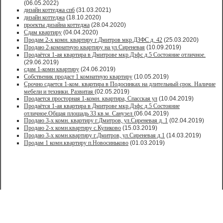
(06.05.2022)
дизайн коттеджа спб
(31.03.2021)
дизайн коттеджа
(18.10.2020)
проекты дизайна коттеджа
(28.04.2020)
Сдам квартиру
(04.04.2020)
Продам 2-х комн. квартиру г.Дмитров мкр.ДЗФС д. 42
(25.03.2020)
Продаю 2-комнатную квартиру на ул.Сиреневая
(10.09.2019)
Продаётся 1-ая квартира в Дмитрове мкр.Дзфс д.5 Состояние отличное.
(29.06.2019)
сдам 1-комн квартиру
(24.06.2019)
Собственик продаст 1 комнатную квартиру
(10.05.2019)
Срочно сдается 1-ком. квартира в Подосинках на длительный срок. Наличие
мебели и техники. Развитая
(02.05.2019)
Продается просторная 1-комн. квартира, Спасская ул
(10.04.2019)
Продаётся 1-ая квартира в Дмитрове мкр.Дзфс д.5 Состояние
отличное.Общая площадь 33 кв.м. Санузел
(06.04.2019)
Продаю 3-х комн. квартиру г.Дмитров, ул.Сиреневая д. 1
(02.04.2019)
Продаю 2-х комн.квартиру с.Куликово
(15.03.2019)
Продаю 3-х комн.квартиру г.Дмитров, ул.Сиреневая д.1
(14.03.2019)
Продам 1 комн.квартиру п.Новосиньково
(01.03.2019)