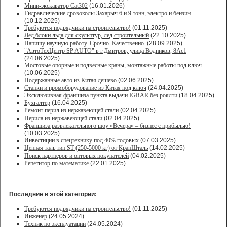
Мини-экскаватор Cat302
(16.01.2026)
Гидравлические дровоколы Захарыч 6 и 9 тонн, электро и бензин
(10.12.2025)
Требуются подрядчики на строительство!
(01.11.2025)
Лед,блоки льда для скульптур, лед строительный
(22.10.2025)
Напишу научную работу. Срочно. Качественно.
(28.09.2025)
"АвтоТехЦентр SP AUTO" в г.Дмитров, улица Водников, 8Ас1
(24.06.2025)
Мостовые опорные и подвесные краны, монтажные работы под ключ
(10.06.2025)
Подержанные авто из Китая дешево
(02.06.2025)
Станки и промоборудование из Китая под ключ
(24.04.2025)
Эксклюзивная франшиза пункта выдачи IGRAR без роялти
(18.04.2025)
Бухгалтер
(16.04.2025)
Ремонт перил из нержавеющей стали
(02.04.2025)
Перила из нержавеющей стали
(02.04.2025)
Франшиза развлекательного шоу «Вечера» – бизнес с прибылью!
(10.03.2025)
Инвестиции в спецтехнику под 40% годовых
(07.03.2025)
Цепная таль тип ST (250-5000 кг) от КранШталь
(14.02.2025)
Поиск партнеров и оптовых покупателей
(04.02.2025)
Репетитор по математике
(22.01.2025)
Последние в этой категории:
Требуются подрядчики на строительство!
(01.11.2025)
Инженер
(24.05.2024)
Техник по эксплуатации
(24.05.2024)