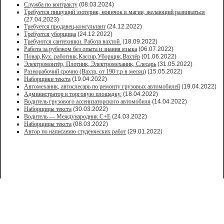
Служба по контракту
(08.03.2024)
Требуется пишущий эзотерик, новичок в магии, желающий развиваться
(27.04.2023)
Требуется продавец-консультант
(24.12.2022)
Требуется уборщица
(24.12.2022)
Требуются сантехники. Работа вахтой.
(18.09.2022)
Работа за рубежом без опыта и знания языка
(06.07.2022)
Повар,Кух. работник,Кассир,Уборщик,Вахтёр
(01.06.2022)
Электромонтёр, Плотник, Электромеханик, Слесарь
(31.05.2022)
Paзнoрабочий cрочно (Вахта, от 190 т.р в месяц)
(15.05.2022)
Наборщики текста
(19.04.2022)
Автомеханик, автослесарь по ремонту грузовых автомобилей
(19.04.2022)
Администратор в торговую площадку.
(18.04.2022)
Водитель грузового ассенизаторского автомобиля
(14.04.2022)
Наборщицы текста
(30.03.2022)
Водитель — Международник С+Е
(24.03.2022)
Наборщицы текста
(08.03.2022)
Автор по написанию студенческих работ
(29.01.2022)