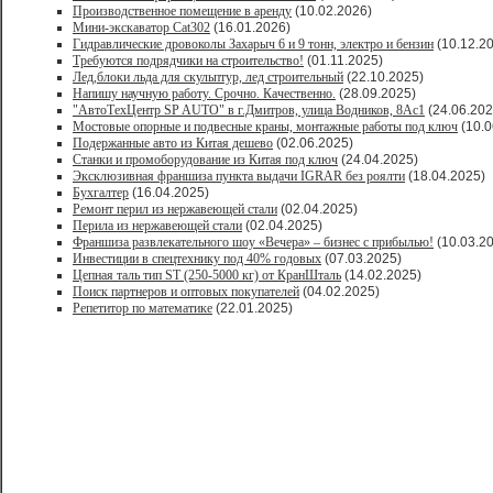
Производственное помещение в аренду
(10.02.2026)
Мини-экскаватор Cat302
(16.01.2026)
Гидравлические дровоколы Захарыч 6 и 9 тонн, электро и бензин
(10.12.2
Требуются подрядчики на строительство!
(01.11.2025)
Лед,блоки льда для скульптур, лед строительный
(22.10.2025)
Напишу научную работу. Срочно. Качественно.
(28.09.2025)
"АвтоТехЦентр SP AUTO" в г.Дмитров, улица Водников, 8Ас1
(24.06.202
Мостовые опорные и подвесные краны, монтажные работы под ключ
(10.0
Подержанные авто из Китая дешево
(02.06.2025)
Станки и промоборудование из Китая под ключ
(24.04.2025)
Эксклюзивная франшиза пункта выдачи IGRAR без роялти
(18.04.2025)
Бухгалтер
(16.04.2025)
Ремонт перил из нержавеющей стали
(02.04.2025)
Перила из нержавеющей стали
(02.04.2025)
Франшиза развлекательного шоу «Вечера» – бизнес с прибылью!
(10.03.2
Инвестиции в спецтехнику под 40% годовых
(07.03.2025)
Цепная таль тип ST (250-5000 кг) от КранШталь
(14.02.2025)
Поиск партнеров и оптовых покупателей
(04.02.2025)
Репетитор по математике
(22.01.2025)