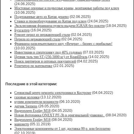
(24.06.2025)
Мостовые опорные и подвесные краны, монтажные работы под ключ
(10.06.2025)
Подержанные авто из Китая дешево
(02.06.2025)
Станки и промоборудование из Китая под ключ
(24.04.2025)
Эксклюзивная франшиза пункта выдачи IGRAR без роялти
(18.04.2025)
Бухгалтер
(16.04.2025)
Ремонт перил из нержавеющей стали
(02.04.2025)
Перила из нержавеющей стали
(02.04.2025)
Франшиза развлекательного шоу «Вечера» – бизнес с прибылью!
(10.03.2025)
Инвестиции в спецтехнику под 40% годовых
(07.03.2025)
Цепная таль тип ST (250-5000 кг) от КранШталь
(14.02.2025)
Поиск партнеров и оптовых покупателей
(04.02.2025)
Репетитор по математике
(22.01.2025)
Последние в этой категории:
Сервисный центр ремонта электроники в Костроме
(04.04.2022)
газовые колонки
(13.12.2020)
купим измерители мощности
(06.10.2020)
датчик Siemens
(26.05.2020)
Видеоплеер Explay M18
(04.05.2020)
Новая фоторамка ONEXT PF-3b в оригинальной упаковке..
(08.04.2020)
Видеоплеер Explay M18
(08.04.2020)
манометр
(05.11.2019)
Электронные компоненты от 1 шт, доставка 99 р. или бесплатно
(02.10.2019)