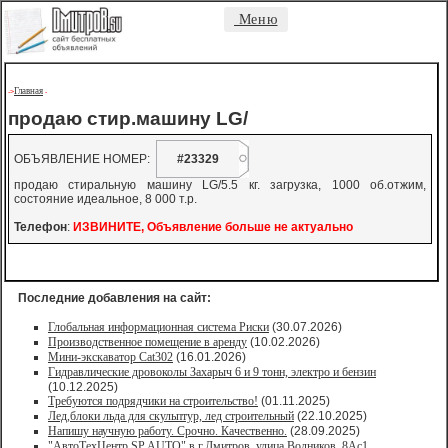
Меню
Главная
->
-
продаю стир.машину LG/
ОБЪЯВЛЕНИЕ НОМЕР:
#23329
продаю стиральную машину LG/5.5 кг. загрузка, 1000 об.отжим,
состояние идеальное, 8 000 т.р.
Телефон
:
ИЗВИНИТЕ, Объявление больше не актуально
Последние добавления на сайт:
Глобальная информационная система Риски
(30.07.2026)
Производственное помещение в аренду
(10.02.2026)
Мини-экскаватор Cat302
(16.01.2026)
Гидравлические дровоколы Захарыч 6 и 9 тонн, электро и бензин
(10.12.2025)
Требуются подрядчики на строительство!
(01.11.2025)
Лед,блоки льда для скульптур, лед строительный
(22.10.2025)
Напишу научную работу. Срочно. Качественно.
(28.09.2025)
"АвтоТехЦентр SP AUTO" в г.Дмитров, улица Водников, 8Ас1