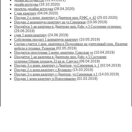
дизайн коттеджа спб
(31.03.2021)
дизайн коттеджа
(18.10.2020)
проекты дизайна коттеджа
(28.04.2020)
Сдам квартиру
(04.04.2020)
Продам 2-х комн. квартиру г.Дмитров мкр.ДЗФС д. 42
(25.03.2020)
Продаю 2-комнатную квартиру на ул.Сиреневая
(10.09.2019)
Продаётся 1-ая квартира в Дмитрове мкр.Дзфс д.5 Состояние отличное.
(29.06.2019)
сдам 1-комн квартиру
(24.06.2019)
Собственик продаст 1 комнатную квартиру
(10.05.2019)
Срочно сдается 1-ком. квартира в Подосинках на длительный срок. Наличие
мебели и техники. Развитая
(02.05.2019)
Продается просторная 1-комн. квартира, Спасская ул
(10.04.2019)
Продаётся 1-ая квартира в Дмитрове мкр.Дзфс д.5 Состояние
отличное.Общая площадь 33 кв.м. Санузел
(06.04.2019)
Продаю 3-х комн. квартиру г.Дмитров, ул.Сиреневая д. 1
(02.04.2019)
Продаю 2-х комн.квартиру с.Куликово
(15.03.2019)
Продаю 3-х комн.квартиру г.Дмитров, ул.Сиреневая д.1
(14.03.2019)
Продам 1 комн.квартиру п.Новосиньково
(01.03.2019)