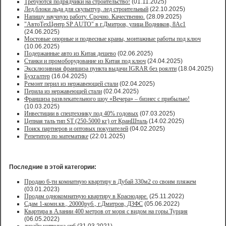
Требуются подрядчики на строительство!
(01.11.2025)
Лед,блоки льда для скульптур, лед строительный
(22.10.2025)
Напишу научную работу. Срочно. Качественно.
(28.09.2025)
"АвтоТехЦентр SP AUTO" в г.Дмитров, улица Водников, 8Ас1
(24.06.2025)
Мостовые опорные и подвесные краны, монтажные работы под ключ
(10.06.2025)
Подержанные авто из Китая дешево
(02.06.2025)
Станки и промоборудование из Китая под ключ
(24.04.2025)
Эксклюзивная франшиза пункта выдачи IGRAR без роялти
(18.04.2025)
Бухгалтер
(16.04.2025)
Ремонт перил из нержавеющей стали
(02.04.2025)
Перила из нержавеющей стали
(02.04.2025)
Франшиза развлекательного шоу «Вечера» – бизнес с прибылью!
(10.03.2025)
Инвестиции в спецтехнику под 40% годовых
(07.03.2025)
Цепная таль тип ST (250-5000 кг) от КранШталь
(14.02.2025)
Поиск партнеров и оптовых покупателей
(04.02.2025)
Репетитор по математике
(22.01.2025)
Последние в этой категории:
Продаю 6-ти комнатную квартиру в Дубай 330м2 со своим пляжем
(03.01.2023)
Продам однокомнатную квартиру в Краснодаре.
(25.11.2022)
Сдам 1-комн.кв., 20000руб., г.Дмитров, ДЗФС
(05.06.2022)
Квартира в Алании 400 метров от моря с видом на горы.Турция
(06.05.2022)