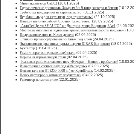
Мини-экскаватор Cat302
(16.01.2026)
Гидравлические дровоколы Захарыч 6 и 9 тонн, электро и бензин
(10.12.2
Требуются подрядчики на строительство!
(01.11.2025)
Лед,блоки льда для скульптур, лед строительный
(22.10.2025)
Напишу научную работу. Срочно. Качественно.
(28.09.2025)
"АвтоТехЦентр SP AUTO" в г.Дмитров, улица Водников, 8Ас1
(24.06.202
Мостовые опорные и подвесные краны, монтажные работы под ключ
(10.0
Подержанные авто из Китая дешево
(02.06.2025)
Станки и промоборудование из Китая под ключ
(24.04.2025)
Эксклюзивная франшиза пункта выдачи IGRAR без роялти
(18.04.2025)
Бухгалтер
(16.04.2025)
Ремонт перил из нержавеющей стали
(02.04.2025)
Перила из нержавеющей стали
(02.04.2025)
Франшиза развлекательного шоу «Вечера» – бизнес с прибылью!
(10.03.2
Инвестиции в спецтехнику под 40% годовых
(07.03.2025)
Цепная таль тип ST (250-5000 кг) от КранШталь
(14.02.2025)
Поиск партнеров и оптовых покупателей
(04.02.2025)
Репетитор по математике
(22.01.2025)